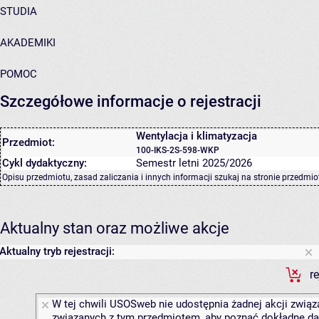
STUDIA
AKADEMIKI
POMOC
Szczegółowe informacje o rejestracji
Wentylacja i klimatyzacja
Przedmiot:
100-IKS-2S-598-WKP
Cykl dydaktyczny:
Semestr letni 2025/2026
Opisu przedmiotu, zasad zaliczania i innych informacji szukaj na
stronie przedmio
Aktualny stan oraz możliwe akcje
Aktualny tryb rejestracji:
r
W tej chwili USOSweb nie udostępnia żadnej akcji związa
związanych z tym przedmiotem, aby poznać dokładne daty