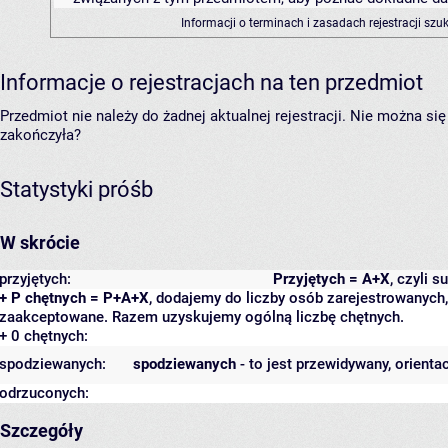
Informacji o terminach i zasadach rejestracji sz
Informacje o rejestracjach na ten przedmiot
Przedmiot nie należy do żadnej aktualnej rejestracji. Nie można s
zakończyła?
Statystyki próśb
W skrócie
przyjętych:
Przyjętych = A+X
, czyli 
+ P chętnych = P+A+X
, dodajemy do liczby osób zarejestrowanych, 
zaakceptowane. Razem uzyskujemy ogólną liczbę chętnych.
+ 0 chętnych:
spodziewanych:
spodziewanych
- to jest przewidywany, orienta
odrzuconych:
Szczegóły