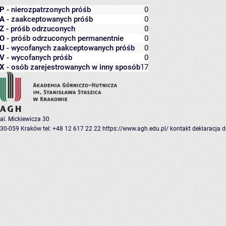
P
- nierozpatrzonych próśb
0
A
- zaakceptowanych próśb
0
Z
- próśb odrzuconych
0
O
- próśb odrzuconych permanentnie
0
U
- wycofanych zaakceptowanych próśb
0
V
- wycofanych próśb
0
X
- osób zarejestrowanych w inny sposób
17
al. Mickiewicza 30
30-059 Kraków
tel: +48 12 617 22 22
https://www.agh.edu.pl/
kontakt
deklaracja 