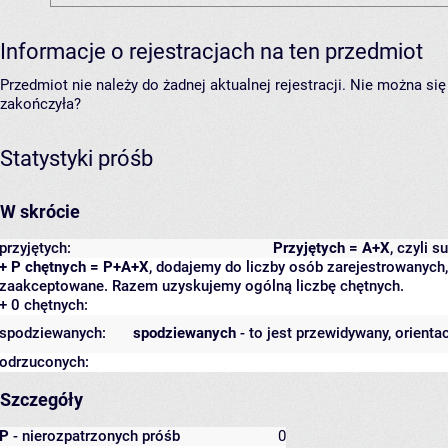
Informacje o rejestracjach na ten przedmiot
Przedmiot nie należy do żadnej aktualnej rejestracji. Nie można s
zakończyła?
Statystyki próśb
W skrócie
przyjętych:
Przyjętych = A+X
, czyli 
+ P chętnych = P+A+X
, dodajemy do liczby osób zarejestrowanych, 
zaakceptowane. Razem uzyskujemy ogólną liczbę chętnych.
+ 0 chętnych:
spodziewanych:
spodziewanych
- to jest przewidywany, orienta
odrzuconych:
Szczegóły
P
- nierozpatrzonych próśb
0