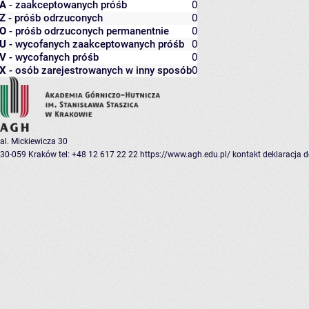
A
- zaakceptowanych próśb
0
Z
- próśb odrzuconych
0
O
- próśb odrzuconych permanentnie
0
U
- wycofanych zaakceptowanych próśb
0
V
- wycofanych próśb
0
X
- osób zarejestrowanych w inny sposób
0
al. Mickiewicza 30
30-059 Kraków
tel: +48 12 617 22 22
https://www.agh.edu.pl/
kontakt
deklaracja 