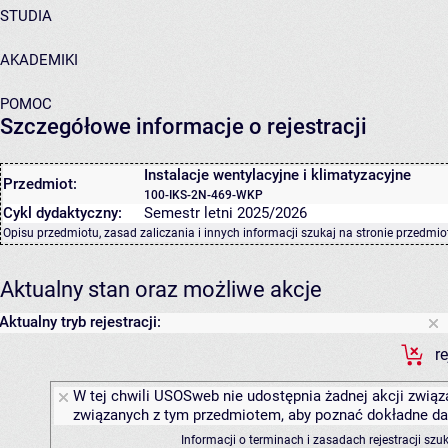
STUDIA
AKADEMIKI
POMOC
Szczegółowe informacje o rejestracji
Instalacje wentylacyjne i klimatyzacyjne
Przedmiot:
100-IKS-2N-469-WKP
Cykl dydaktyczny:
Semestr letni 2025/2026
Opisu przedmiotu, zasad zaliczania i innych informacji szukaj na
stronie przedmio
Aktualny stan oraz możliwe akcje
Aktualny tryb rejestracji:
r
W tej chwili USOSweb nie udostępnia żadnej akcji związa
związanych z tym przedmiotem, aby poznać dokładne daty
Informacji o terminach i zasadach rejestracji sz