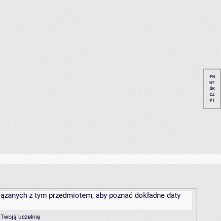
PN
WT
ŚR
CZ
PT
związanych z tym przedmiotem, aby poznać dokładne daty
 Twoją uczelnię