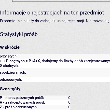
Informacje o rejestracjach na ten przedmiot
Przedmiot nie należy do żadnej aktualnej rejestracji. Nie można s
Statystyki próśb
W skrócie
przyjętych:
+
+ P chętnych = P+A+X
, dodajemy do liczby osób zarejestrowanyc
0 chętnych:
spodziewanych:
odrzuconych:
Szczegóły
P
- nierozpatrzonych próśb
0
A
- zaakceptowanych próśb
0
Z
- próśb odrzuconych
0