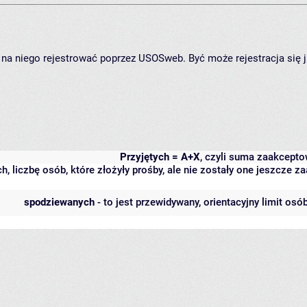
ię na niego rejestrować poprzez USOSweb. Być może rejestracja się 
Przyjętych = A+X
, czyli suma zaakcept
h, liczbę osób, które złożyły prośby, ale nie zostały one jeszcze
spodziewanych
- to jest przewidywany, orientacyjny limit osó