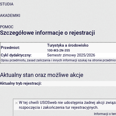
STUDIA
AKADEMIKI
POMOC
Szczegółowe informacje o rejestracji
Turystyka a środowisko
Przedmiot:
100-IKS-2N-355
Cykl dydaktyczny:
Semestr zimowy 2025/2026
Opisu przedmiotu, zasad zaliczania i innych informacji szukaj na
stronie przedmio
Aktualny stan oraz możliwe akcje
Aktualny tryb rejestracji:
W tej chwili USOSweb nie udostępnia żadnej akcji związ
rozpoczęcia i zakończenia tur rejestracyjnych.
Informacji o te