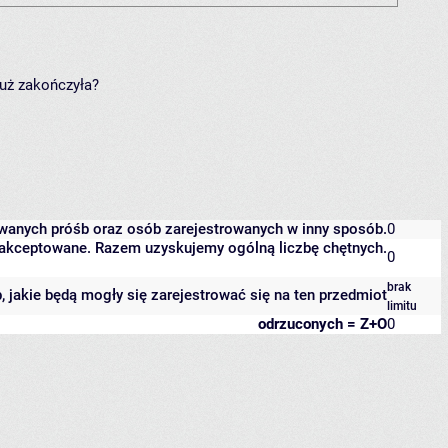
już zakończyła?
owanych próśb oraz osób zarejestrowanych w inny sposób.
0
 zaakceptowane. Razem uzyskujemy ogólną liczbę chętnych.
0
brak
b, jakie będą mogły się zarejestrować się na ten przedmiot
limitu
odrzuconych = Z+O
0