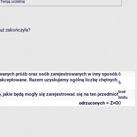
 Twoją uczelnię
już zakończyła?
owanych próśb oraz osób zarejestrowanych w inny sposób.
6
 zaakceptowane. Razem uzyskujemy ogólną liczbę chętnych.
6
brak
b, jakie będą mogły się zarejestrować się na ten przedmiot
limitu
odrzuconych = Z+O
0