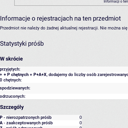
Informacji o te
Informacje o rejestracjach na ten przedmiot
Przedmiot nie należy do żadnej aktualnej rejestracji. Nie można s
Statystyki próśb
W skrócie
przyjętych:
+
+ P chętnych = P+A+X
, dodajemy do liczby osób zarejestrowanyc
0 chętnych:
spodziewanych:
odrzuconych:
Szczegóły
P
- nierozpatrzonych próśb
0
A
- zaakceptowanych próśb
0