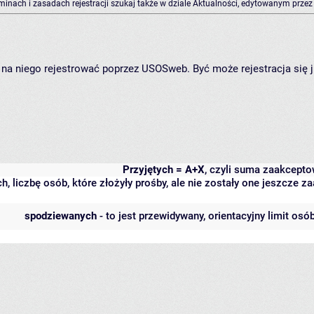
rminach i zasadach rejestracji szukaj także w dziale Aktualności, edytowanym przez
ię na niego rejestrować poprzez USOSweb. Być może rejestracja się 
Przyjętych = A+X
, czyli suma zaakcept
h, liczbę osób, które złożyły prośby, ale nie zostały one jeszcze
spodziewanych
- to jest przewidywany, orientacyjny limit osó