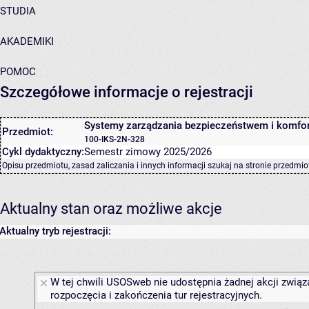
STUDIA
AKADEMIKI
POMOC
Szczegółowe informacje o rejestracji
Systemy zarządzania bezpieczeństwem i komf
Przedmiot:
100-IKS-2N-328
Cykl dydaktyczny:
Semestr zimowy 2025/2026
Opisu przedmiotu, zasad zaliczania i innych informacji szukaj na
stronie przedmio
Aktualny stan oraz możliwe akcje
Aktualny tryb rejestracji:
W tej chwili USOSweb nie udostępnia żadnej akcji związ
rozpoczęcia i zakończenia tur rejestracyjnych.