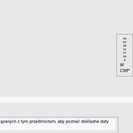
PN
WT
ŚR
CZ
PT
SO
N
W
CWP
związanych z tym przedmiotem, aby poznać dokładne daty