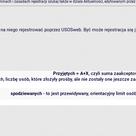
rminach i zasadach rejestracji szukaj także w dziale Aktualności, edytowanym przez
ię na niego rejestrować poprzez USOSweb. Być może rejestracja się 
Przyjętych = A+X
, czyli suma zaakcept
h, liczbę osób, które złożyły prośby, ale nie zostały one jeszcze
spodziewanych
- to jest przewidywany, orientacyjny limit osó