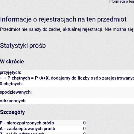
Informacji o te
Informacje o rejestracjach na ten przedmiot
Przedmiot nie należy do żadnej aktualnej rejestracji. Nie można s
Statystyki próśb
W skrócie
przyjętych:
+
+ P chętnych = P+A+X
, dodajemy do liczby osób zarejestrowanyc
0 chętnych:
spodziewanych:
odrzuconych:
Szczegóły
P
- nierozpatrzonych próśb
0
A
- zaakceptowanych próśb
0