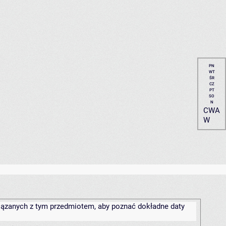
PN
WT
ŚR
CZ
PT
SO
N
CWA
W
związanych z tym przedmiotem, aby poznać dokładne daty