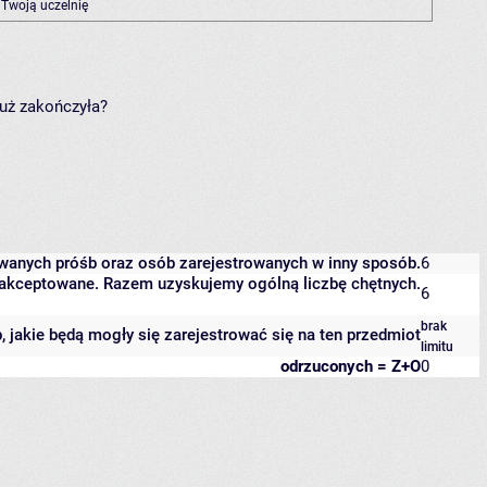
 Twoją uczelnię
już zakończyła?
owanych próśb oraz osób zarejestrowanych w inny sposób.
6
 zaakceptowane. Razem uzyskujemy ogólną liczbę chętnych.
6
brak
b, jakie będą mogły się zarejestrować się na ten przedmiot
limitu
odrzuconych = Z+O
0