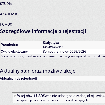
STUDIA
AKADEMIKI
POMOC
Szczegółowe informacje o rejestracji
Statystyka
Przedmiot:
100-IKS-2N-319
Cykl dydaktyczny:
Semestr zimowy 2025/2026
Opisu przedmiotu, zasad zaliczania i innych informacji szukaj na
stronie przedmio
Aktualny stan oraz możliwe akcje
Aktualny tryb rejestracji:
W tej chwili USOSweb nie udostępnia żadnej akcji związ
rozpoczęcia i zakończenia tur rejestracyjnych.