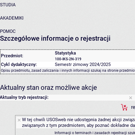
STUDIA
AKADEMIKI
POMOC
Szczegółowe informacje o rejestracji
Statystyka
Przedmiot:
100-IKS-2N-319
Cykl dydaktyczny:
Semestr zimowy 2024/2025
Opisu przedmiotu, zasad zaliczania i innych informacji szukaj na
stronie przedmio
Aktualny stan oraz możliwe akcje
Aktualny tryb rejestracji:
r
W tej chwili USOSweb nie udostępnia żadnej akcji związa
związanych z tym przedmiotem, aby poznać dokładne daty
Informacji o terminach i zasadach rejestracji sz