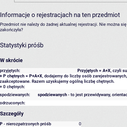
Informacje o rejestracjach na ten przedmiot
Przedmiot nie należy do żadnej aktualnej rejestracji. Nie można s
zakończyła?
Statystyki próśb
W skrócie
przyjętych:
Przyjętych = A+X
, czyli 
+ P chętnych = P+A+X
, dodajemy do liczby osób zarejestrowanych, 
zaakceptowane. Razem uzyskujemy ogólną liczbę chętnych.
+ 0 chętnych:
spodziewanych:
spodziewanych
- to jest przewidywany, orienta
odrzuconych:
Szczegóły
P
- nierozpatrzonych próśb
0