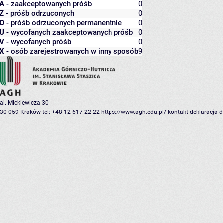
A
- zaakceptowanych próśb
0
Z
- próśb odrzuconych
0
O
- próśb odrzuconych permanentnie
0
U
- wycofanych zaakceptowanych próśb
0
V
- wycofanych próśb
0
X
- osób zarejestrowanych w inny sposób
9
al. Mickiewicza 30
30-059 Kraków
tel: +48 12 617 22 22
https://www.agh.edu.pl/
kontakt
deklaracja 