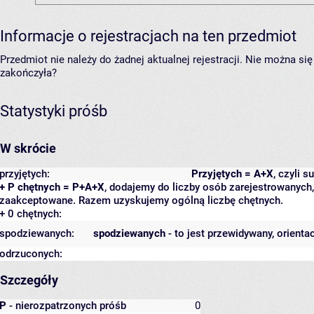
Informacje o rejestracjach na ten przedmiot
Przedmiot nie należy do żadnej aktualnej rejestracji. Nie można s
zakończyła?
Statystyki próśb
W skrócie
przyjętych:
Przyjętych = A+X
, czyli 
+ P chętnych = P+A+X
, dodajemy do liczby osób zarejestrowanych, 
zaakceptowane. Razem uzyskujemy ogólną liczbę chętnych.
+ 0 chętnych:
spodziewanych:
spodziewanych
- to jest przewidywany, orienta
odrzuconych:
Szczegóły
P
- nierozpatrzonych próśb
0