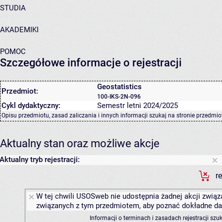
STUDIA
AKADEMIKI
POMOC
Szczegółowe informacje o rejestracji
Geostatistics
Przedmiot:
100-IKS-2N-096
Cykl dydaktyczny:
Semestr letni 2024/2025
Opisu przedmiotu, zasad zaliczania i innych informacji szukaj na
stronie przedmio
Aktualny stan oraz możliwe akcje
Aktualny tryb rejestracji:
r
W tej chwili USOSweb nie udostępnia żadnej akcji związa
związanych z tym przedmiotem, aby poznać dokładne daty
Informacji o terminach i zasadach rejestracji sz