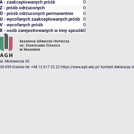
A
- zaakceptowanych próśb
0
Z
- próśb odrzuconych
0
O
- próśb odrzuconych permanentnie
0
U
- wycofanych zaakceptowanych próśb
0
V
- wycofanych próśb
0
X
- osób zarejestrowanych w inny sposób
0
al. Mickiewicza 30
30-059 Kraków
tel: +48 12 617 22 22
https://www.agh.edu.pl/
kontakt
deklaracja 