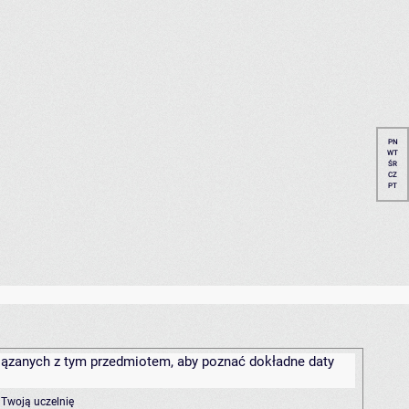
PN
WT
ŚR
CZ
PT
związanych z tym przedmiotem, aby poznać dokładne daty
 Twoją uczelnię