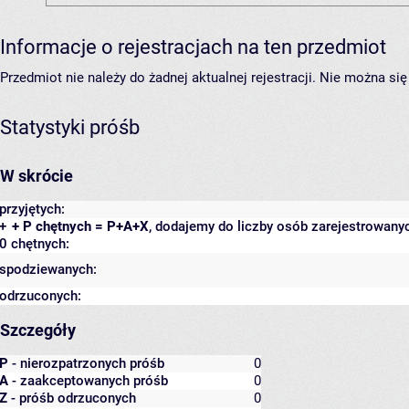
Informacje o rejestracjach na ten przedmiot
Przedmiot nie należy do żadnej aktualnej rejestracji. Nie można s
Statystyki próśb
W skrócie
przyjętych:
+
+ P chętnych = P+A+X
, dodajemy do liczby osób zarejestrowanyc
0 chętnych:
spodziewanych:
odrzuconych:
Szczegóły
P
- nierozpatrzonych próśb
0
A
- zaakceptowanych próśb
0
Z
- próśb odrzuconych
0