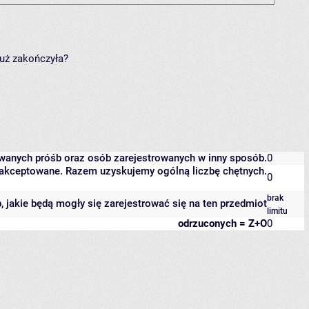
już zakończyła?
owanych próśb oraz osób zarejestrowanych w inny sposób.
0
 zaakceptowane. Razem uzyskujemy ogólną liczbę chętnych.
0
brak
b, jakie będą mogły się zarejestrować się na ten przedmiot
limitu
odrzuconych = Z+O
0