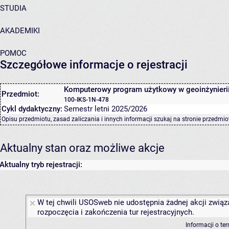
STUDIA
AKADEMIKI
POMOC
Szczegółowe informacje o rejestracji
Komputerowy program użytkowy w geoinżynieri
Przedmiot:
100-IKS-1N-478
Cykl dydaktyczny:
Semestr letni 2025/2026
Opisu przedmiotu, zasad zaliczania i innych informacji szukaj na
stronie przedmio
Aktualny stan oraz możliwe akcje
Aktualny tryb rejestracji:
W tej chwili USOSweb nie udostępnia żadnej akcji związ
rozpoczęcia i zakończenia tur rejestracyjnych.
Informacji o te