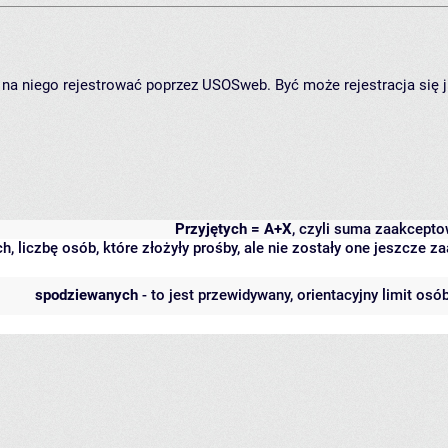
ię na niego rejestrować poprzez USOSweb. Być może rejestracja się 
Przyjętych = A+X
, czyli suma zaakcept
h, liczbę osób, które złożyły prośby, ale nie zostały one jeszcze
spodziewanych
- to jest przewidywany, orientacyjny limit osó