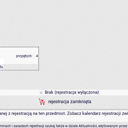
przyjętych:
4
tu
.
Brak (rejestracja wyłączona)
rejestracja zamknięta
anej z rejestracją na ten przedmiot. Zobacz kalendarz rejestracji 
rminach i zasadach rejestracji szukaj także w dziale Aktualności, edytowanym przez