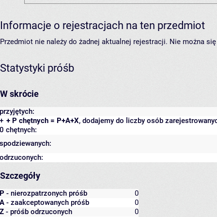
Informacje o rejestracjach na ten przedmiot
Przedmiot nie należy do żadnej aktualnej rejestracji. Nie można s
Statystyki próśb
W skrócie
przyjętych:
+
+ P chętnych = P+A+X
, dodajemy do liczby osób zarejestrowanyc
0 chętnych:
spodziewanych:
odrzuconych:
Szczegóły
P
- nierozpatrzonych próśb
0
A
- zaakceptowanych próśb
0
Z
- próśb odrzuconych
0