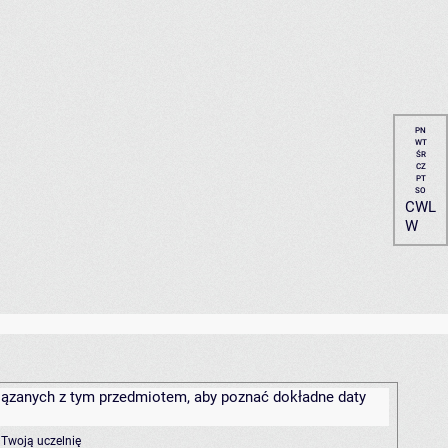
PN
WT
ŚR
CZ
PT
SO
CWL
W
związanych z tym przedmiotem, aby poznać dokładne daty
 Twoją uczelnię