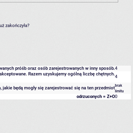
już zakończyła?
owanych próśb oraz osób zarejestrowanych w inny sposób.
4
 zaakceptowane. Razem uzyskujemy ogólną liczbę chętnych.
4
brak
b, jakie będą mogły się zarejestrować się na ten przedmiot
limitu
odrzuconych = Z+O
0