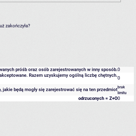
już zakończyła?
owanych próśb oraz osób zarejestrowanych w inny sposób.
0
 zaakceptowane. Razem uzyskujemy ogólną liczbę chętnych.
0
brak
b, jakie będą mogły się zarejestrować się na ten przedmiot
limitu
odrzuconych = Z+O
0