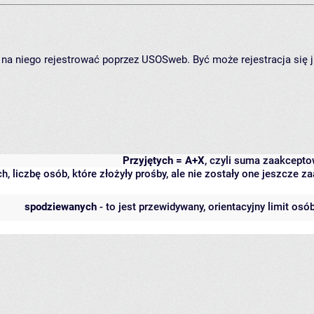
ię na niego rejestrować poprzez USOSweb. Być może rejestracja się 
Przyjętych = A+X
, czyli suma zaakcept
h, liczbę osób, które złożyły prośby, ale nie zostały one jeszcze
spodziewanych
- to jest przewidywany, orientacyjny limit osó