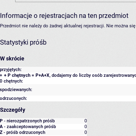
Informacje o rejestracjach na ten przedmiot
Przedmiot nie należy do żadnej aktualnej rejestracji. Nie można s
Statystyki próśb
W skrócie
przyjętych:
+
+ P chętnych = P+A+X
, dodajemy do liczby osób zarejestrowanyc
0 chętnych:
spodziewanych:
odrzuconych:
Szczegóły
P
- nierozpatrzonych próśb
0
A
- zaakceptowanych próśb
0
Z
- próśb odrzuconych
0