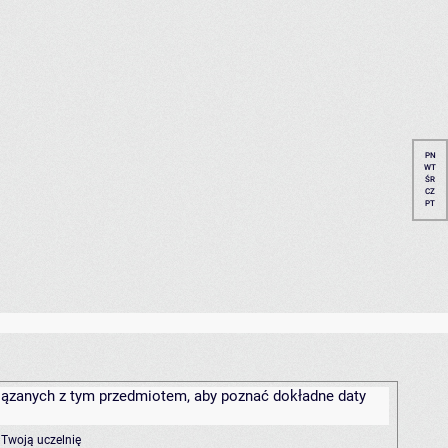
PN
WT
ŚR
CZ
PT
związanych z tym przedmiotem, aby poznać dokładne daty
 Twoją uczelnię