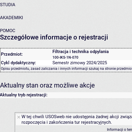
STUDIA
AKADEMIKI
POMOC
Szczegółowe informacje o rejestracji
Filtracja i technika odpylania
Przedmiot:
100-IKS-1N-070
Cykl dydaktyczny:
Semestr zimowy 2024/2025
Opisu przedmiotu, zasad zaliczania i innych informacji szukaj na
stronie przedmio
Aktualny stan oraz możliwe akcje
Aktualny tryb rejestracji:
W tej chwili USOSweb nie udostępnia żadnej akcji związ
rozpoczęcia i zakończenia tur rejestracyjnych.
Informacji o te