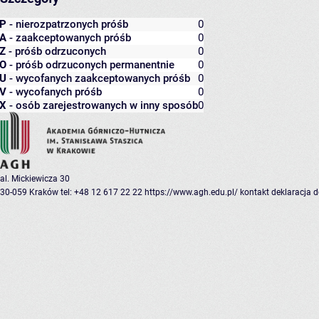
P
- nierozpatrzonych próśb
0
A
- zaakceptowanych próśb
0
Z
- próśb odrzuconych
0
O
- próśb odrzuconych permanentnie
0
U
- wycofanych zaakceptowanych próśb
0
V
- wycofanych próśb
0
X
- osób zarejestrowanych w inny sposób
0
al. Mickiewicza 30
30-059 Kraków
tel: +48 12 617 22 22
https://www.agh.edu.pl/
kontakt
deklaracja 