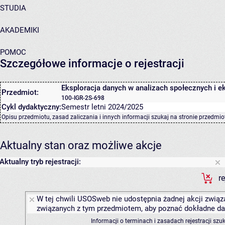
STUDIA
AKADEMIKI
POMOC
Szczegółowe informacje o rejestracji
Eksploracja danych w analizach społecznych i 
Przedmiot:
100-IGR-2S-698
Cykl dydaktyczny:
Semestr letni 2024/2025
Opisu przedmiotu, zasad zaliczania i innych informacji szukaj na
stronie przedmio
Aktualny stan oraz możliwe akcje
Aktualny tryb rejestracji:
r
W tej chwili USOSweb nie udostępnia żadnej akcji związa
związanych z tym przedmiotem, aby poznać dokładne daty
Informacji o terminach i zasadach rejestracji sz