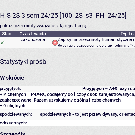
H-S-2S 3 sem 24/25 [100_2S_s3_PH_24/25]
pokaż przedmioty związane z tą rejestracją
Stan
Czas trwania
Typ i n
zakończona
Zapisy na przedmioty humanistyczne 
-
Rejestracja bezpośrednia do grup - odmiana "kt
Statystyki próśb
W skrócie
przyjętych:
Przyjętych = A+X
, czyli 
+ P chętnych = P+A+X
, dodajemy do liczby osób zarejestrowanych, 
zaakceptowane. Razem uzyskujemy ogólną liczbę chętnych.
+ 0 chętnych:
spodziewanych:
spodziewanych
- to jest przewidywany, orienta
odrzuconych:
Szczegóły