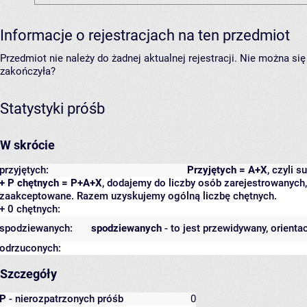
Informacje o rejestracjach na ten przedmiot
Przedmiot nie należy do żadnej aktualnej rejestracji. Nie można s
zakończyła?
Statystyki próśb
W skrócie
przyjętych:
Przyjętych = A+X
, czyli 
+ P chętnych = P+A+X
, dodajemy do liczby osób zarejestrowanych, 
zaakceptowane. Razem uzyskujemy ogólną liczbę chętnych.
+ 0 chętnych:
spodziewanych:
spodziewanych
- to jest przewidywany, orienta
odrzuconych:
Szczegóły
P
- nierozpatrzonych próśb
0