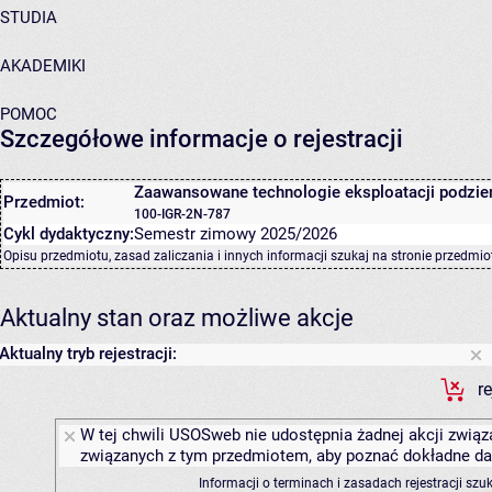
STUDIA
AKADEMIKI
POMOC
Szczegółowe informacje o rejestracji
Zaawansowane technologie eksploatacji podzi
Przedmiot:
100-IGR-2N-787
Cykl dydaktyczny:
Semestr zimowy 2025/2026
Opisu przedmiotu, zasad zaliczania i innych informacji szukaj na
stronie przedmio
Aktualny stan oraz możliwe akcje
Aktualny tryb rejestracji:
r
W tej chwili USOSweb nie udostępnia żadnej akcji związa
związanych z tym przedmiotem, aby poznać dokładne daty
Informacji o terminach i zasadach rejestracji sz