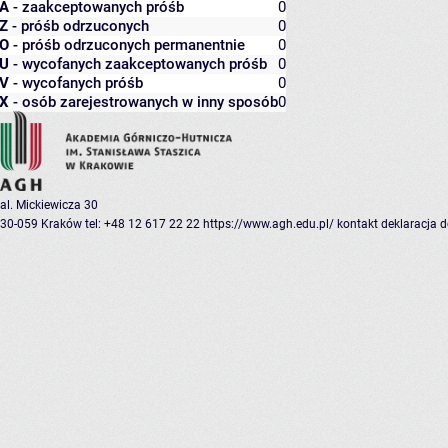
A
- zaakceptowanych próśb
0
Z
- próśb odrzuconych
0
O
- próśb odrzuconych permanentnie
0
U
- wycofanych zaakceptowanych próśb
0
V
- wycofanych próśb
0
X
- osób zarejestrowanych w inny sposób
0
al. Mickiewicza 30
30-059 Kraków
tel: +48 12 617 22 22
https://www.agh.edu.pl/
kontakt
deklaracja 