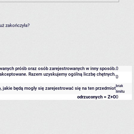
już zakończyła?
owanych próśb oraz osób zarejestrowanych w inny sposób.
0
 zaakceptowane. Razem uzyskujemy ogólną liczbę chętnych.
0
brak
b, jakie będą mogły się zarejestrować się na ten przedmiot
limitu
odrzuconych = Z+O
0