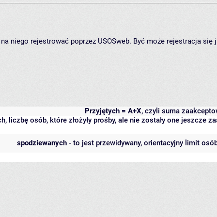
ię na niego rejestrować poprzez USOSweb. Być może rejestracja się 
Przyjętych = A+X
, czyli suma zaakcept
h, liczbę osób, które złożyły prośby, ale nie zostały one jeszcze
spodziewanych
- to jest przewidywany, orientacyjny limit osó