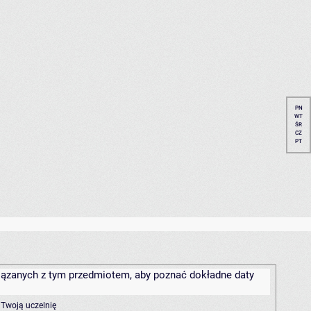
PN
WT
ŚR
CZ
PT
związanych z tym przedmiotem, aby poznać dokładne daty
 Twoją uczelnię