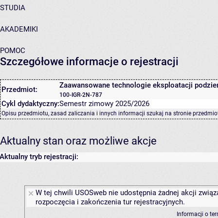
STUDIA
AKADEMIKI
POMOC
Szczegółowe informacje o rejestracji
Zaawansowane technologie eksploatacji podzi
Przedmiot:
100-IGR-2N-787
Cykl dydaktyczny:
Semestr zimowy 2025/2026
Opisu przedmiotu, zasad zaliczania i innych informacji szukaj na
stronie przedmio
Aktualny stan oraz możliwe akcje
Aktualny tryb rejestracji:
W tej chwili USOSweb nie udostępnia żadnej akcji związ
rozpoczęcia i zakończenia tur rejestracyjnych.
Informacji o te