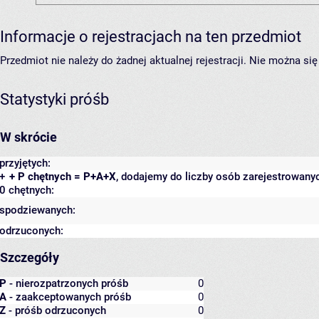
Informacje o rejestracjach na ten przedmiot
Przedmiot nie należy do żadnej aktualnej rejestracji. Nie można s
Statystyki próśb
W skrócie
przyjętych:
+
+ P chętnych = P+A+X
, dodajemy do liczby osób zarejestrowanyc
0 chętnych:
spodziewanych:
odrzuconych:
Szczegóły
P
- nierozpatrzonych próśb
0
A
- zaakceptowanych próśb
0
Z
- próśb odrzuconych
0