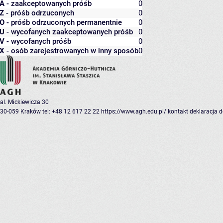
A
- zaakceptowanych próśb
0
Z
- próśb odrzuconych
0
O
- próśb odrzuconych permanentnie
0
U
- wycofanych zaakceptowanych próśb
0
V
- wycofanych próśb
0
X
- osób zarejestrowanych w inny sposób
0
al. Mickiewicza 30
30-059 Kraków
tel: +48 12 617 22 22
https://www.agh.edu.pl/
kontakt
deklaracja 