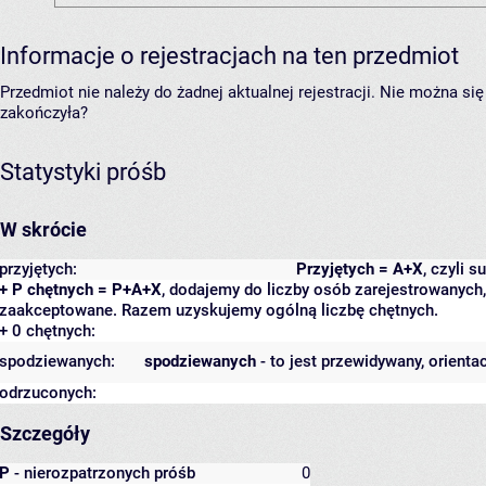
Informacje o rejestracjach na ten przedmiot
Przedmiot nie należy do żadnej aktualnej rejestracji. Nie można s
zakończyła?
Statystyki próśb
W skrócie
przyjętych:
Przyjętych = A+X
, czyli 
+ P chętnych = P+A+X
, dodajemy do liczby osób zarejestrowanych, 
zaakceptowane. Razem uzyskujemy ogólną liczbę chętnych.
+ 0 chętnych:
spodziewanych:
spodziewanych
- to jest przewidywany, orienta
odrzuconych:
Szczegóły
P
- nierozpatrzonych próśb
0