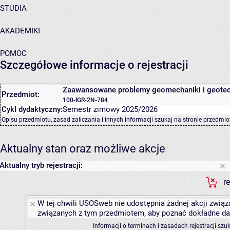
STUDIA
AKADEMIKI
POMOC
Szczegółowe informacje o rejestracji
Zaawansowane problemy geomechaniki i geotec
Przedmiot:
100-IGR-2N-784
Cykl dydaktyczny:
Semestr zimowy 2025/2026
Opisu przedmiotu, zasad zaliczania i innych informacji szukaj na
stronie przedmio
Aktualny stan oraz możliwe akcje
Aktualny tryb rejestracji:
r
W tej chwili USOSweb nie udostępnia żadnej akcji związa
związanych z tym przedmiotem, aby poznać dokładne daty
Informacji o terminach i zasadach rejestracji sz