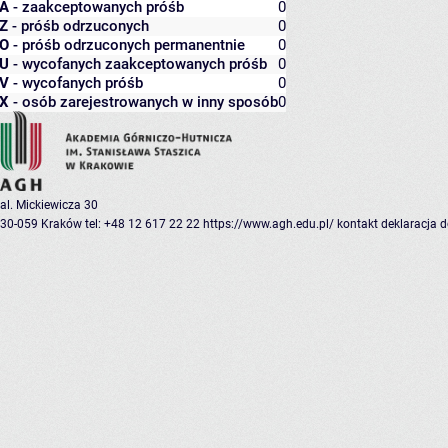
A
- zaakceptowanych próśb
0
Z
- próśb odrzuconych
0
O
- próśb odrzuconych permanentnie
0
U
- wycofanych zaakceptowanych próśb
0
V
- wycofanych próśb
0
X
- osób zarejestrowanych w inny sposób
0
al. Mickiewicza 30
30-059 Kraków
tel: +48 12 617 22 22
https://www.agh.edu.pl/
kontakt
deklaracja 