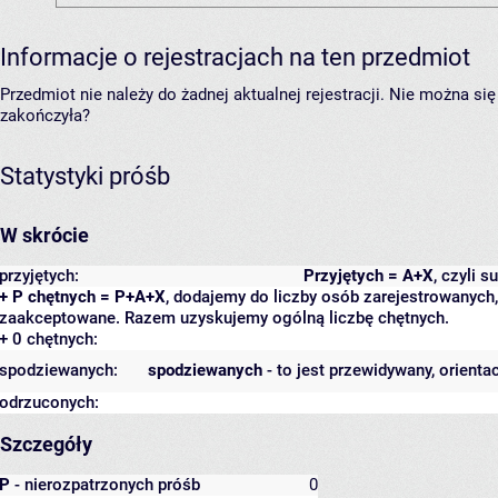
Informacje o rejestracjach na ten przedmiot
Przedmiot nie należy do żadnej aktualnej rejestracji. Nie można s
zakończyła?
Statystyki próśb
W skrócie
przyjętych:
Przyjętych = A+X
, czyli 
+ P chętnych = P+A+X
, dodajemy do liczby osób zarejestrowanych, 
zaakceptowane. Razem uzyskujemy ogólną liczbę chętnych.
+ 0 chętnych:
spodziewanych:
spodziewanych
- to jest przewidywany, orienta
odrzuconych:
Szczegóły
P
- nierozpatrzonych próśb
0