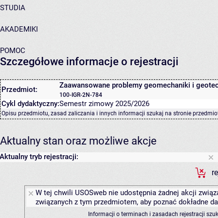
STUDIA
AKADEMIKI
POMOC
Szczegółowe informacje o rejestracji
Zaawansowane problemy geomechaniki i geotec
Przedmiot:
100-IGR-2N-784
Cykl dydaktyczny:
Semestr zimowy 2025/2026
Opisu przedmiotu, zasad zaliczania i innych informacji szukaj na
stronie przedmio
Aktualny stan oraz możliwe akcje
Aktualny tryb rejestracji:
r
W tej chwili USOSweb nie udostępnia żadnej akcji związa
związanych z tym przedmiotem, aby poznać dokładne daty
Informacji o terminach i zasadach rejestracji sz