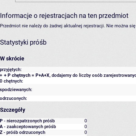
Informacje o rejestracjach na ten przedmiot
Przedmiot nie należy do żadnej aktualnej rejestracji. Nie można s
Statystyki próśb
W skrócie
przyjętych:
+
+ P chętnych = P+A+X
, dodajemy do liczby osób zarejestrowanyc
0 chętnych:
spodziewanych:
odrzuconych:
Szczegóły
P
- nierozpatrzonych próśb
0
A
- zaakceptowanych próśb
0
Z
- próśb odrzuconych
0