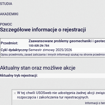
STUDIA
AKADEMIKI
POMOC
Szczegółowe informacje o rejestracji
Zaawansowane problemy geomechaniki i geotec
Przedmiot:
100-IGR-2N-784
Cykl dydaktyczny:
Semestr zimowy 2025/2026
Opisu przedmiotu, zasad zaliczania i innych informacji szukaj na
stronie przedmio
Aktualny stan oraz możliwe akcje
Aktualny tryb rejestracji:
W tej chwili USOSweb nie udostępnia żadnej akcji związ
rozpoczęcia i zakończenia tur rejestracyjnych.
Informacji o te