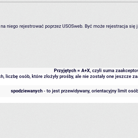
ię na niego rejestrować poprzez USOSweb. Być może rejestracja się 
Przyjętych = A+X
, czyli suma zaakcept
h, liczbę osób, które złożyły prośby, ale nie zostały one jeszcze
spodziewanych
- to jest przewidywany, orientacyjny limit osó