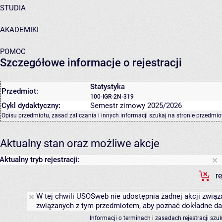
STUDIA
AKADEMIKI
POMOC
Szczegółowe informacje o rejestracji
Statystyka
Przedmiot:
100-IGR-2N-319
Cykl dydaktyczny:
Semestr zimowy 2025/2026
Opisu przedmiotu, zasad zaliczania i innych informacji szukaj na
stronie przedmio
Aktualny stan oraz możliwe akcje
Aktualny tryb rejestracji:
r
W tej chwili USOSweb nie udostępnia żadnej akcji związa
związanych z tym przedmiotem, aby poznać dokładne daty
Informacji o terminach i zasadach rejestracji sz