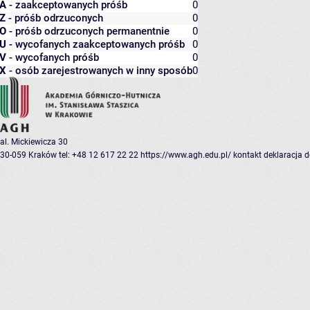
A
- zaakceptowanych próśb
0
Z
- próśb odrzuconych
0
O
- próśb odrzuconych permanentnie
0
U
- wycofanych zaakceptowanych próśb
0
V
- wycofanych próśb
0
X
- osób zarejestrowanych w inny sposób
0
al. Mickiewicza 30
30-059 Kraków
tel: +48 12 617 22 22
https://www.agh.edu.pl/
kontakt
deklaracja 