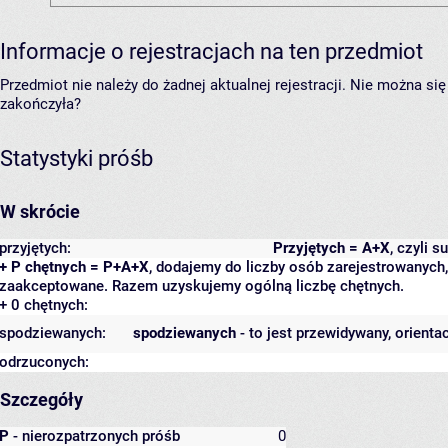
Informacje o rejestracjach na ten przedmiot
Przedmiot nie należy do żadnej aktualnej rejestracji. Nie można s
zakończyła?
Statystyki próśb
W skrócie
przyjętych:
Przyjętych = A+X
, czyli 
+ P chętnych = P+A+X
, dodajemy do liczby osób zarejestrowanych, 
zaakceptowane. Razem uzyskujemy ogólną liczbę chętnych.
+ 0 chętnych:
spodziewanych:
spodziewanych
- to jest przewidywany, orienta
odrzuconych:
Szczegóły
P
- nierozpatrzonych próśb
0