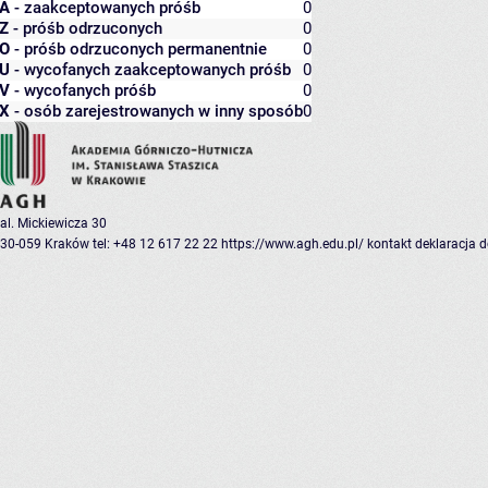
A
- zaakceptowanych próśb
0
Z
- próśb odrzuconych
0
O
- próśb odrzuconych permanentnie
0
U
- wycofanych zaakceptowanych próśb
0
V
- wycofanych próśb
0
X
- osób zarejestrowanych w inny sposób
0
al. Mickiewicza 30
30-059 Kraków
tel: +48 12 617 22 22
https://www.agh.edu.pl/
kontakt
deklaracja 