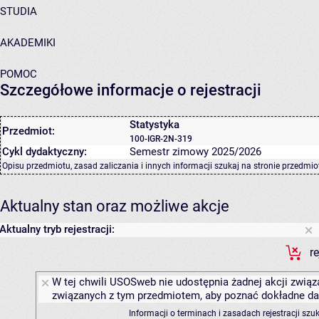
STUDIA
AKADEMIKI
POMOC
Szczegółowe informacje o rejestracji
Statystyka
Przedmiot:
100-IGR-2N-319
Cykl dydaktyczny:
Semestr zimowy 2025/2026
Opisu przedmiotu, zasad zaliczania i innych informacji szukaj na
stronie przedmio
Aktualny stan oraz możliwe akcje
Aktualny tryb rejestracji:
r
W tej chwili USOSweb nie udostępnia żadnej akcji związa
związanych z tym przedmiotem, aby poznać dokładne daty
Informacji o terminach i zasadach rejestracji sz