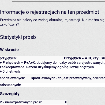
Informacje o rejestracjach na ten przedmiot
Przedmiot nie należy do żadnej aktualnej rejestracji. Nie można s
zakończyła?
Statystyki próśb
W skrócie
przyjętych:
Przyjętych = A+X
, czyli 
+ P chętnych = P+A+X
, dodajemy do liczby osób zarejestrowanych, 
zaakceptowane. Razem uzyskujemy ogólną liczbę chętnych.
+ 0 chętnych:
spodziewanych:
spodziewanych
- to jest przewidywany, orienta
odrzuconych:
Szczegóły
P
- nierozpatrzonych próśb
0