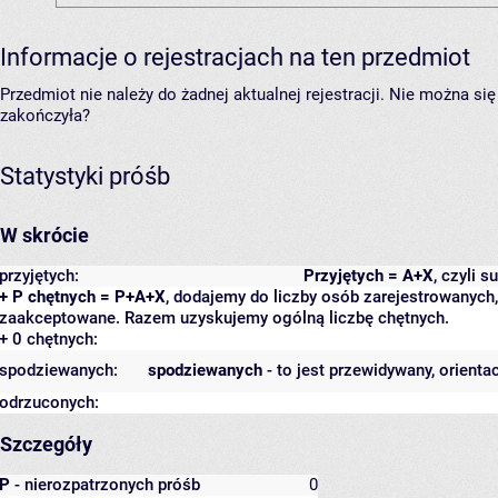
Informacje o rejestracjach na ten przedmiot
Przedmiot nie należy do żadnej aktualnej rejestracji. Nie można s
zakończyła?
Statystyki próśb
W skrócie
przyjętych:
Przyjętych = A+X
, czyli 
+ P chętnych = P+A+X
, dodajemy do liczby osób zarejestrowanych, 
zaakceptowane. Razem uzyskujemy ogólną liczbę chętnych.
+ 0 chętnych:
spodziewanych:
spodziewanych
- to jest przewidywany, orienta
odrzuconych:
Szczegóły
P
- nierozpatrzonych próśb
0