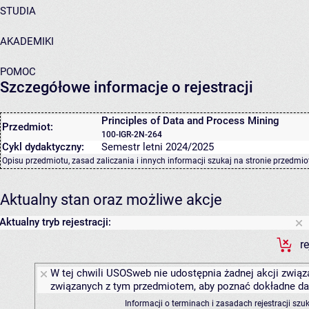
STUDIA
AKADEMIKI
POMOC
Szczegółowe informacje o rejestracji
Principles of Data and Process Mining
Przedmiot:
100-IGR-2N-264
Cykl dydaktyczny:
Semestr letni 2024/2025
Opisu przedmiotu, zasad zaliczania i innych informacji szukaj na
stronie przedmio
Aktualny stan oraz możliwe akcje
Aktualny tryb rejestracji:
r
W tej chwili USOSweb nie udostępnia żadnej akcji związa
związanych z tym przedmiotem, aby poznać dokładne daty
Informacji o terminach i zasadach rejestracji sz