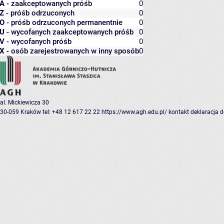
A
- zaakceptowanych próśb
0
Z
- próśb odrzuconych
0
O
- próśb odrzuconych permanentnie
0
U
- wycofanych zaakceptowanych próśb
0
V
- wycofanych próśb
0
X
- osób zarejestrowanych w inny sposób
0
al. Mickiewicza 30
30-059 Kraków
tel: +48 12 617 22 22
https://www.agh.edu.pl/
kontakt
deklaracja 