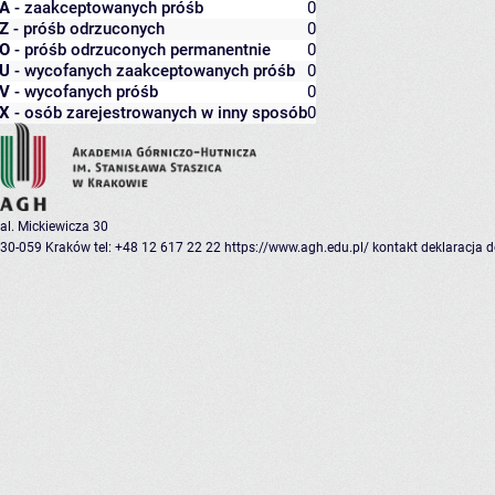
A
- zaakceptowanych próśb
0
Z
- próśb odrzuconych
0
O
- próśb odrzuconych permanentnie
0
U
- wycofanych zaakceptowanych próśb
0
V
- wycofanych próśb
0
X
- osób zarejestrowanych w inny sposób
0
al. Mickiewicza 30
30-059 Kraków
tel: +48 12 617 22 22
https://www.agh.edu.pl/
kontakt
deklaracja 