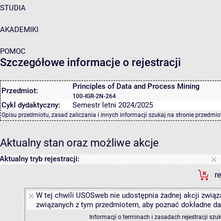
STUDIA
AKADEMIKI
POMOC
Szczegółowe informacje o rejestracji
Principles of Data and Process Mining
Przedmiot:
100-IGR-2N-264
Cykl dydaktyczny:
Semestr letni 2024/2025
Opisu przedmiotu, zasad zaliczania i innych informacji szukaj na
stronie przedmio
Aktualny stan oraz możliwe akcje
Aktualny tryb rejestracji:
r
W tej chwili USOSweb nie udostępnia żadnej akcji związa
związanych z tym przedmiotem, aby poznać dokładne daty
Informacji o terminach i zasadach rejestracji sz