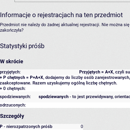
Informacje o rejestracjach na ten przedmiot
Przedmiot nie należy do żadnej aktualnej rejestracji. Nie można s
zakończyła?
Statystyki próśb
W skrócie
przyjętych:
Przyjętych = A+X
, czyli 
+ P chętnych = P+A+X
, dodajemy do liczby osób zarejestrowanych, 
zaakceptowane. Razem uzyskujemy ogólną liczbę chętnych.
+ 0 chętnych:
spodziewanych:
spodziewanych
- to jest przewidywany, orienta
odrzuconych:
Szczegóły
P
- nierozpatrzonych próśb
0