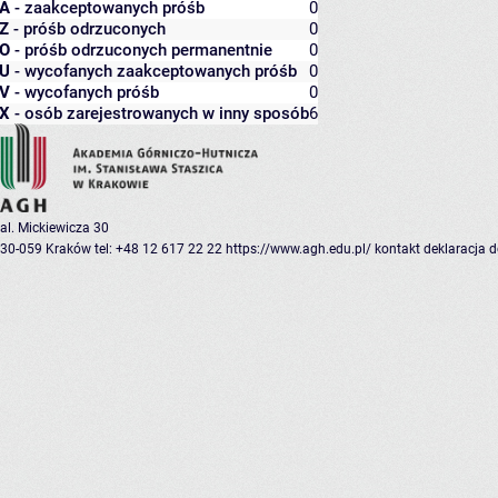
A
- zaakceptowanych próśb
0
Z
- próśb odrzuconych
0
O
- próśb odrzuconych permanentnie
0
U
- wycofanych zaakceptowanych próśb
0
V
- wycofanych próśb
0
X
- osób zarejestrowanych w inny sposób
6
al. Mickiewicza 30
30-059 Kraków
tel: +48 12 617 22 22
https://www.agh.edu.pl/
kontakt
deklaracja 