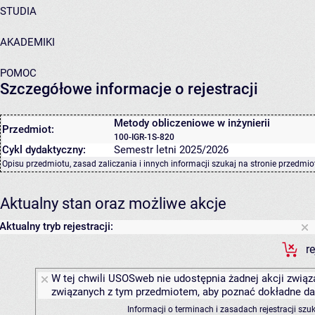
STUDIA
AKADEMIKI
POMOC
Szczegółowe informacje o rejestracji
Metody obliczeniowe w inżynierii
Przedmiot:
100-IGR-1S-820
Cykl dydaktyczny:
Semestr letni 2025/2026
Opisu przedmiotu, zasad zaliczania i innych informacji szukaj na
stronie przedmio
Aktualny stan oraz możliwe akcje
Aktualny tryb rejestracji:
r
W tej chwili USOSweb nie udostępnia żadnej akcji związa
związanych z tym przedmiotem, aby poznać dokładne daty
Informacji o terminach i zasadach rejestracji sz