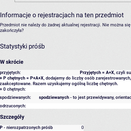
Informacje o rejestracjach na ten przedmiot
Przedmiot nie należy do żadnej aktualnej rejestracji. Nie można s
zakończyła?
Statystyki próśb
W skrócie
przyjętych:
Przyjętych = A+X
, czyli 
+ P chętnych = P+A+X
, dodajemy do liczby osób zarejestrowanych, 
zaakceptowane. Razem uzyskujemy ogólną liczbę chętnych.
+ 0 chętnych:
spodziewanych:
spodziewanych
- to jest przewidywany, orienta
odrzuconych:
Szczegóły
P
- nierozpatrzonych próśb
0