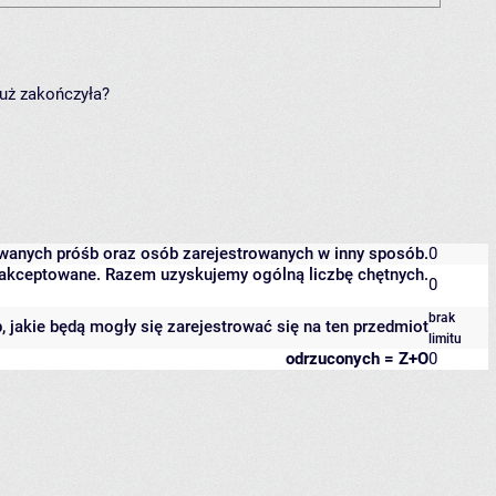
już zakończyła?
owanych próśb oraz osób zarejestrowanych w inny sposób.
0
 zaakceptowane. Razem uzyskujemy ogólną liczbę chętnych.
0
brak
b, jakie będą mogły się zarejestrować się na ten przedmiot
limitu
odrzuconych = Z+O
0