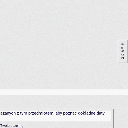
PN
WT
ŚR
CZ
PT
związanych z tym przedmiotem, aby poznać dokładne daty
 Twoją uczelnię