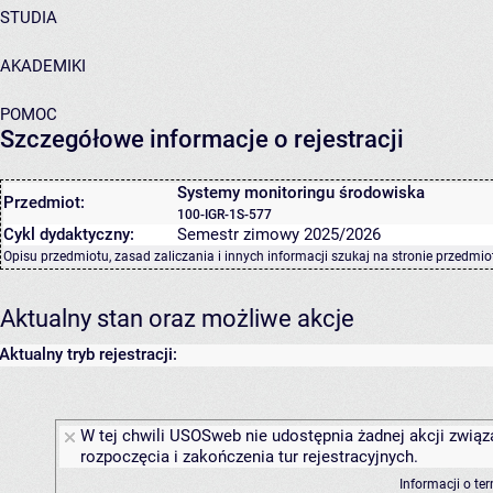
STUDIA
AKADEMIKI
POMOC
Szczegółowe informacje o rejestracji
Systemy monitoringu środowiska
Przedmiot:
100-IGR-1S-577
Cykl dydaktyczny:
Semestr zimowy 2025/2026
Opisu przedmiotu, zasad zaliczania i innych informacji szukaj na
stronie przedmio
Aktualny stan oraz możliwe akcje
Aktualny tryb rejestracji:
W tej chwili USOSweb nie udostępnia żadnej akcji związ
rozpoczęcia i zakończenia tur rejestracyjnych.
Informacji o te