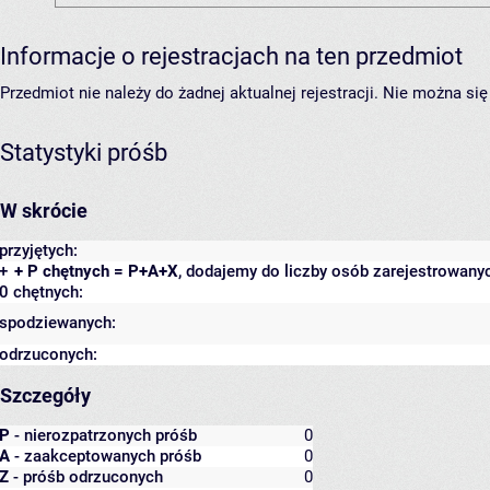
Informacje o rejestracjach na ten przedmiot
Przedmiot nie należy do żadnej aktualnej rejestracji. Nie można s
Statystyki próśb
W skrócie
przyjętych:
+
+ P chętnych = P+A+X
, dodajemy do liczby osób zarejestrowanyc
0 chętnych:
spodziewanych:
odrzuconych:
Szczegóły
P
- nierozpatrzonych próśb
0
A
- zaakceptowanych próśb
0
Z
- próśb odrzuconych
0