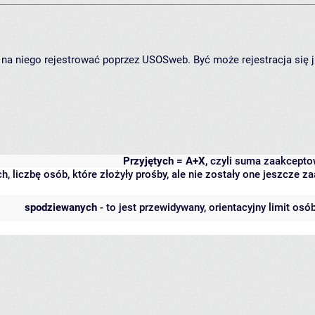
ię na niego rejestrować poprzez USOSweb. Być może rejestracja się 
Przyjętych = A+X
, czyli suma zaakcept
h, liczbę osób, które złożyły prośby, ale nie zostały one jeszcze
spodziewanych
- to jest przewidywany, orientacyjny limit osó