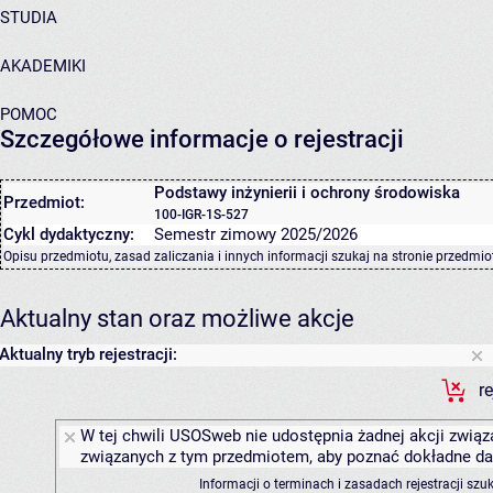
STUDIA
AKADEMIKI
POMOC
Szczegółowe informacje o rejestracji
Podstawy inżynierii i ochrony środowiska
Przedmiot:
100-IGR-1S-527
Cykl dydaktyczny:
Semestr zimowy 2025/2026
Opisu przedmiotu, zasad zaliczania i innych informacji szukaj na
stronie przedmio
Aktualny stan oraz możliwe akcje
Aktualny tryb rejestracji:
r
W tej chwili USOSweb nie udostępnia żadnej akcji związa
związanych z tym przedmiotem, aby poznać dokładne daty
Informacji o terminach i zasadach rejestracji sz