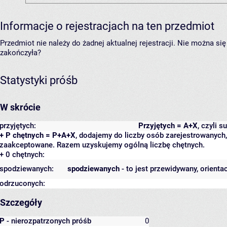
Informacje o rejestracjach na ten przedmiot
Przedmiot nie należy do żadnej aktualnej rejestracji. Nie można s
zakończyła?
Statystyki próśb
W skrócie
przyjętych:
Przyjętych = A+X
, czyli 
+ P chętnych = P+A+X
, dodajemy do liczby osób zarejestrowanych, 
zaakceptowane. Razem uzyskujemy ogólną liczbę chętnych.
+ 0 chętnych:
spodziewanych:
spodziewanych
- to jest przewidywany, orienta
odrzuconych:
Szczegóły
P
- nierozpatrzonych próśb
0