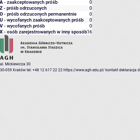
A
- zaakceptowanych próśb
0
Z
- próśb odrzuconych
0
O
- próśb odrzuconych permanentnie
0
U
- wycofanych zaakceptowanych próśb
0
V
- wycofanych próśb
0
X
- osób zarejestrowanych w inny sposób
16
al. Mickiewicza 30
30-059 Kraków
tel: +48 12 617 22 22
https://www.agh.edu.pl/
kontakt
deklaracja 