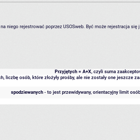
ię na niego rejestrować poprzez USOSweb. Być może rejestracja się 
Przyjętych = A+X
, czyli suma zaakcept
h, liczbę osób, które złożyły prośby, ale nie zostały one jeszcze
spodziewanych
- to jest przewidywany, orientacyjny limit osó