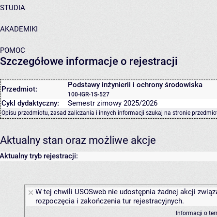
STUDIA
AKADEMIKI
POMOC
Szczegółowe informacje o rejestracji
Podstawy inżynierii i ochrony środowiska
Przedmiot:
100-IGR-1S-527
Cykl dydaktyczny:
Semestr zimowy 2025/2026
Opisu przedmiotu, zasad zaliczania i innych informacji szukaj na
stronie przedmio
Aktualny stan oraz możliwe akcje
Aktualny tryb rejestracji:
W tej chwili USOSweb nie udostępnia żadnej akcji związ
rozpoczęcia i zakończenia tur rejestracyjnych.
Informacji o te