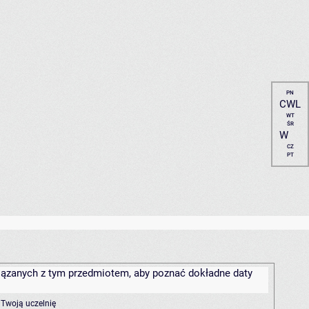
PN
CWL
WT
ŚR
W
CZ
PT
związanych z tym przedmiotem, aby poznać dokładne daty
 Twoją uczelnię