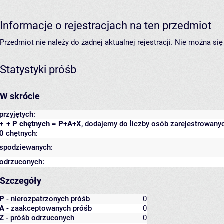
Informacje o rejestracjach na ten przedmiot
Przedmiot nie należy do żadnej aktualnej rejestracji. Nie można s
Statystyki próśb
W skrócie
przyjętych:
+
+ P chętnych = P+A+X
, dodajemy do liczby osób zarejestrowanyc
0 chętnych:
spodziewanych:
odrzuconych:
Szczegóły
P
- nierozpatrzonych próśb
0
A
- zaakceptowanych próśb
0
Z
- próśb odrzuconych
0