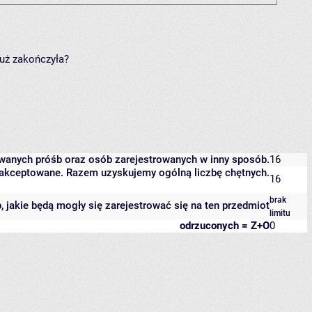
już zakończyła?
owanych próśb oraz osób zarejestrowanych w inny sposób.
16
 zaakceptowane. Razem uzyskujemy ogólną liczbę chętnych.
16
brak
b, jakie będą mogły się zarejestrować się na ten przedmiot
limitu
odrzuconych = Z+O
0