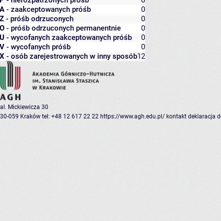
P
- nierozpatrzonych próśb
0
A
- zaakceptowanych próśb
0
Z
- próśb odrzuconych
0
O
- próśb odrzuconych permanentnie
0
U
- wycofanych zaakceptowanych próśb
0
V
- wycofanych próśb
0
X
- osób zarejestrowanych w inny sposób
12
al. Mickiewicza 30
30-059 Kraków
tel: +48 12 617 22 22
https://www.agh.edu.pl/
kontakt
deklaracja 