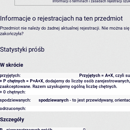
Informacji o terminach i zasadach rejestracji sz
Informacje o rejestracjach na ten przedmiot
Przedmiot nie należy do żadnej aktualnej rejestracji. Nie można s
zakończyła?
Statystyki próśb
W skrócie
przyjętych:
Przyjętych = A+X
, czyli 
+ P chętnych = P+A+X
, dodajemy do liczby osób zarejestrowanych, 
zaakceptowane. Razem uzyskujemy ogólną liczbę chętnych.
+ 0 chętnych:
spodziewanych:
spodziewanych
- to jest przewidywany, orienta
odrzuconych:
Szczegóły