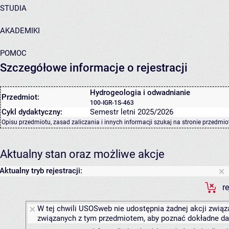
STUDIA
AKADEMIKI
POMOC
Szczegółowe informacje o rejestracji
Hydrogeologia i odwadnianie
Przedmiot:
100-IGR-1S-463
Cykl dydaktyczny:
Semestr letni 2025/2026
Opisu przedmiotu, zasad zaliczania i innych informacji szukaj na
stronie przedmio
Aktualny stan oraz możliwe akcje
Aktualny tryb rejestracji:
r
W tej chwili USOSweb nie udostępnia żadnej akcji związa
związanych z tym przedmiotem, aby poznać dokładne daty