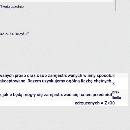
 Twoją uczelnię
już zakończyła?
owanych próśb oraz osób zarejestrowanych w inny sposób.
8
 zaakceptowane. Razem uzyskujemy ogólną liczbę chętnych.
8
brak
b, jakie będą mogły się zarejestrować się na ten przedmiot
limitu
odrzuconych = Z+O
0