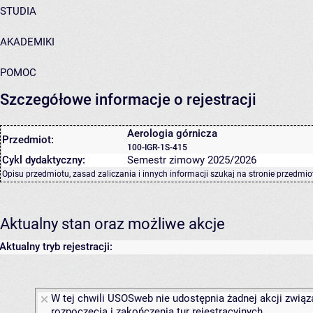
STUDIA
AKADEMIKI
POMOC
Szczegółowe informacje o rejestracji
Aerologia górnicza
Przedmiot:
100-IGR-1S-415
Cykl dydaktyczny:
Semestr zimowy 2025/2026
Opisu przedmiotu, zasad zaliczania i innych informacji szukaj na
stronie przedmio
Aktualny stan oraz możliwe akcje
Aktualny tryb rejestracji:
W tej chwili USOSweb nie udostępnia żadnej akcji związ
rozpoczęcia i zakończenia tur rejestracyjnych.