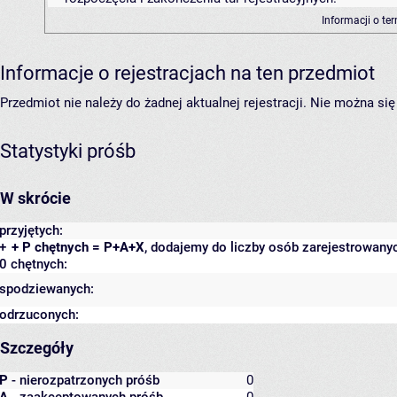
Informacji o te
Informacje o rejestracjach na ten przedmiot
Przedmiot nie należy do żadnej aktualnej rejestracji. Nie można s
Statystyki próśb
W skrócie
przyjętych:
+
+ P chętnych = P+A+X
, dodajemy do liczby osób zarejestrowanyc
0 chętnych:
spodziewanych:
odrzuconych:
Szczegóły
P
- nierozpatrzonych próśb
0