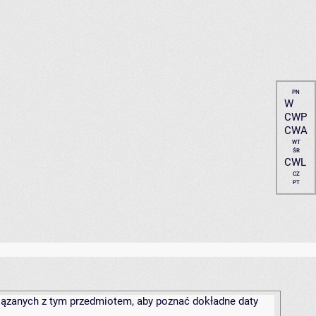
PN
W
CWP
CWA
WT
ŚR
CWL
CZ
PT
związanych z tym przedmiotem, aby poznać dokładne daty