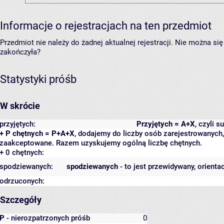
Informacje o rejestracjach na ten przedmiot
Przedmiot nie należy do żadnej aktualnej rejestracji. Nie można s
zakończyła?
Statystyki próśb
W skrócie
przyjętych:
Przyjętych = A+X
, czyli 
+ P chętnych = P+A+X
, dodajemy do liczby osób zarejestrowanych, 
zaakceptowane. Razem uzyskujemy ogólną liczbę chętnych.
+ 0 chętnych:
spodziewanych:
spodziewanych
- to jest przewidywany, orienta
odrzuconych:
Szczegóły
P
- nierozpatrzonych próśb
0