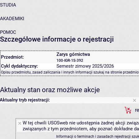
STUDIA
AKADEMIKI
POMOC
Szczegółowe informacje o rejestracji
Zarys górnictwa
Przedmiot:
100-IGR-1S-392
Cykl dydaktyczny:
Semestr zimowy 2025/2026
Opisu przedmiotu, zasad zaliczania i innych informacji szukaj na
stronie przedmio
Aktualny stan oraz możliwe akcje
Aktualny tryb rejestracji:
r
W tej chwili USOSweb nie udostępnia żadnej akcji związa
związanych z tym przedmiotem, aby poznać dokładne daty
Informacji o terminach i zasadach rejestracji sz