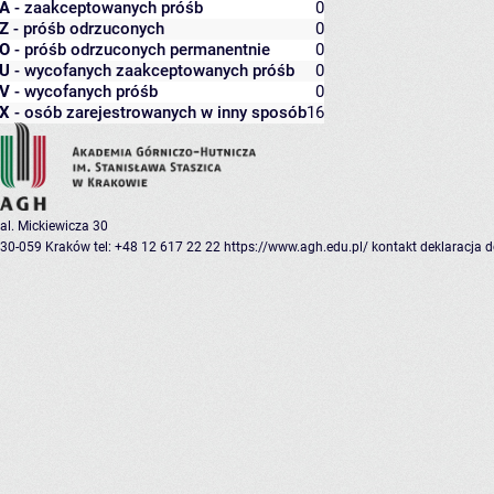
A
- zaakceptowanych próśb
0
Z
- próśb odrzuconych
0
O
- próśb odrzuconych permanentnie
0
U
- wycofanych zaakceptowanych próśb
0
V
- wycofanych próśb
0
X
- osób zarejestrowanych w inny sposób
16
al. Mickiewicza 30
30-059 Kraków
tel: +48 12 617 22 22
https://www.agh.edu.pl/
kontakt
deklaracja 