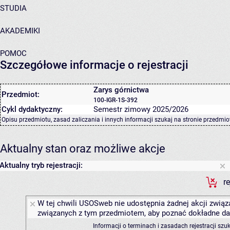
STUDIA
AKADEMIKI
POMOC
Szczegółowe informacje o rejestracji
Zarys górnictwa
Przedmiot:
100-IGR-1S-392
Cykl dydaktyczny:
Semestr zimowy 2025/2026
Opisu przedmiotu, zasad zaliczania i innych informacji szukaj na
stronie przedmio
Aktualny stan oraz możliwe akcje
Aktualny tryb rejestracji:
r
W tej chwili USOSweb nie udostępnia żadnej akcji związa
związanych z tym przedmiotem, aby poznać dokładne daty
Informacji o terminach i zasadach rejestracji sz