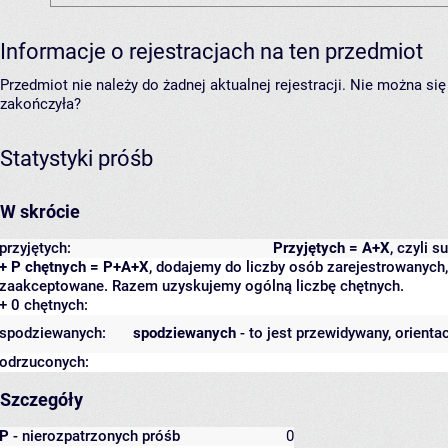
Informacje o rejestracjach na ten przedmiot
Przedmiot nie należy do żadnej aktualnej rejestracji. Nie można s
zakończyła?
Statystyki próśb
W skrócie
przyjętych:
Przyjętych = A+X
, czyli 
+ P chętnych = P+A+X
, dodajemy do liczby osób zarejestrowanych, 
zaakceptowane. Razem uzyskujemy ogólną liczbę chętnych.
+ 0 chętnych:
spodziewanych:
spodziewanych
- to jest przewidywany, orienta
odrzuconych:
Szczegóły
P
- nierozpatrzonych próśb
0