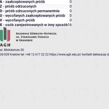
A
- zaakceptowanych próśb
0
Z
- próśb odrzuconych
0
O
- próśb odrzuconych permanentnie
0
U
- wycofanych zaakceptowanych próśb
0
V
- wycofanych próśb
0
X
- osób zarejestrowanych w inny sposób
16
al. Mickiewicza 30
30-059 Kraków
tel: +48 12 617 22 22
https://www.agh.edu.pl/
kontakt
deklaracja 