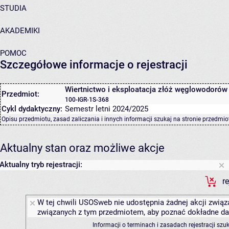
STUDIA
AKADEMIKI
POMOC
Szczegółowe informacje o rejestracji
Wiertnictwo i eksploatacja złóż węglowodorów
Przedmiot:
100-IGR-1S-368
Cykl dydaktyczny:
Semestr letni 2024/2025
Opisu przedmiotu, zasad zaliczania i innych informacji szukaj na
stronie przedmio
Aktualny stan oraz możliwe akcje
Aktualny tryb rejestracji:
r
W tej chwili USOSweb nie udostępnia żadnej akcji związa
związanych z tym przedmiotem, aby poznać dokładne daty
Informacji o terminach i zasadach rejestracji sz