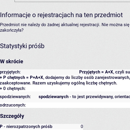
Informacje o rejestracjach na ten przedmiot
Przedmiot nie należy do żadnej aktualnej rejestracji. Nie można s
zakończyła?
Statystyki próśb
W skrócie
przyjętych:
Przyjętych = A+X
, czyli 
+ P chętnych = P+A+X
, dodajemy do liczby osób zarejestrowanych, 
zaakceptowane. Razem uzyskujemy ogólną liczbę chętnych.
+ 0 chętnych:
spodziewanych:
spodziewanych
- to jest przewidywany, orienta
odrzuconych:
Szczegóły
P
- nierozpatrzonych próśb
0