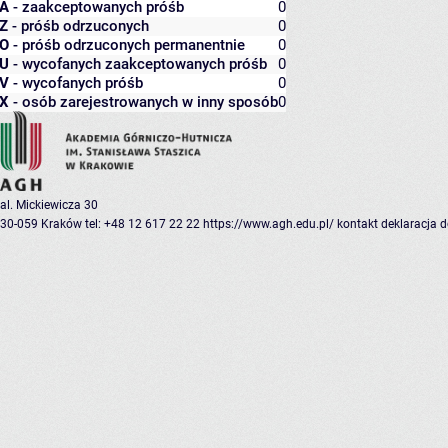
A
- zaakceptowanych próśb
0
Z
- próśb odrzuconych
0
O
- próśb odrzuconych permanentnie
0
U
- wycofanych zaakceptowanych próśb
0
V
- wycofanych próśb
0
X
- osób zarejestrowanych w inny sposób
0
al. Mickiewicza 30
30-059 Kraków
tel: +48 12 617 22 22
https://www.agh.edu.pl/
kontakt
deklaracja 