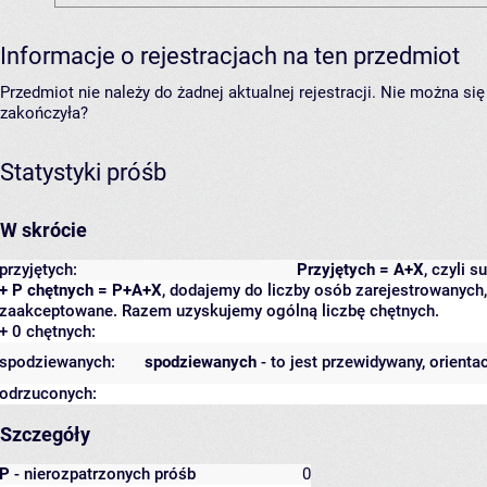
Informacje o rejestracjach na ten przedmiot
Przedmiot nie należy do żadnej aktualnej rejestracji. Nie można s
zakończyła?
Statystyki próśb
W skrócie
przyjętych:
Przyjętych = A+X
, czyli 
+ P chętnych = P+A+X
, dodajemy do liczby osób zarejestrowanych, 
zaakceptowane. Razem uzyskujemy ogólną liczbę chętnych.
+ 0 chętnych:
spodziewanych:
spodziewanych
- to jest przewidywany, orienta
odrzuconych:
Szczegóły
P
- nierozpatrzonych próśb
0