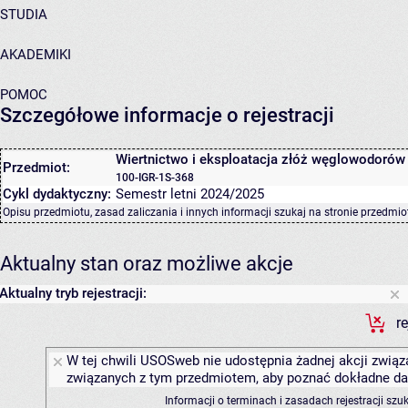
STUDIA
AKADEMIKI
POMOC
Szczegółowe informacje o rejestracji
Wiertnictwo i eksploatacja złóż węglowodorów
Przedmiot:
100-IGR-1S-368
Cykl dydaktyczny:
Semestr letni 2024/2025
Opisu przedmiotu, zasad zaliczania i innych informacji szukaj na
stronie przedmio
Aktualny stan oraz możliwe akcje
Aktualny tryb rejestracji:
r
W tej chwili USOSweb nie udostępnia żadnej akcji związa
związanych z tym przedmiotem, aby poznać dokładne daty
Informacji o terminach i zasadach rejestracji sz