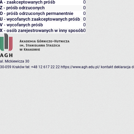
A
- zaakceptowanych próśb
0
Z
- próśb odrzuconych
0
O
- próśb odrzuconych permanentnie
0
U
- wycofanych zaakceptowanych próśb
0
V
- wycofanych próśb
0
X
- osób zarejestrowanych w inny sposób
0
al. Mickiewicza 30
30-059 Kraków
tel: +48 12 617 22 22
https://www.agh.edu.pl/
kontakt
deklaracja 