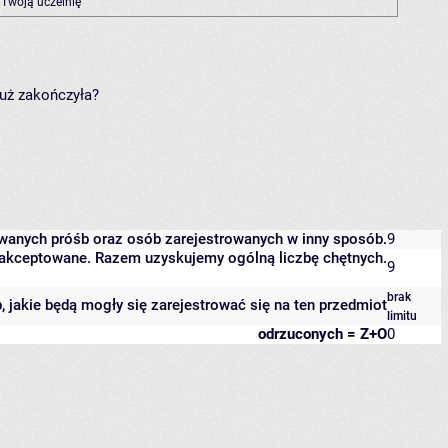
 Twoją uczelnię
już zakończyła?
owanych próśb oraz osób zarejestrowanych w inny sposób.
9
 zaakceptowane. Razem uzyskujemy ogólną liczbę chętnych.
9
brak
b, jakie będą mogły się zarejestrować się na ten przedmiot
limitu
odrzuconych = Z+O
0