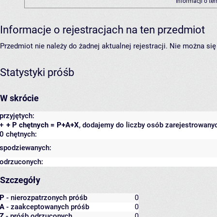
Informacji o te
Informacje o rejestracjach na ten przedmiot
Przedmiot nie należy do żadnej aktualnej rejestracji. Nie można s
Statystyki próśb
W skrócie
przyjętych:
+
+ P chętnych = P+A+X
, dodajemy do liczby osób zarejestrowanyc
0 chętnych:
spodziewanych:
odrzuconych:
Szczegóły
P
- nierozpatrzonych próśb
0
A
- zaakceptowanych próśb
0
Z
- próśb odrzuconych
0