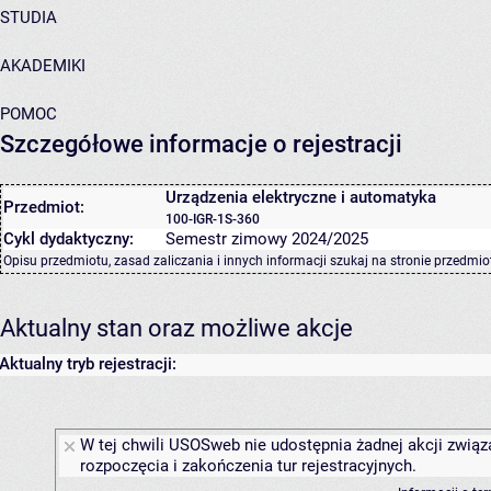
STUDIA
AKADEMIKI
POMOC
Szczegółowe informacje o rejestracji
Urządzenia elektryczne i automatyka
Przedmiot:
100-IGR-1S-360
Cykl dydaktyczny:
Semestr zimowy 2024/2025
Opisu przedmiotu, zasad zaliczania i innych informacji szukaj na
stronie przedmio
Aktualny stan oraz możliwe akcje
Aktualny tryb rejestracji:
W tej chwili USOSweb nie udostępnia żadnej akcji związ
rozpoczęcia i zakończenia tur rejestracyjnych.