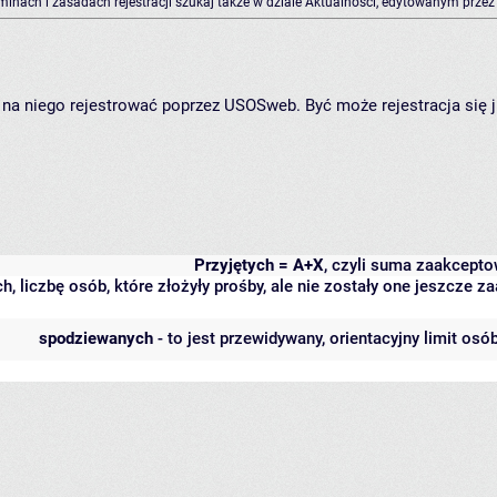
rminach i zasadach rejestracji szukaj także w dziale Aktualności, edytowanym przez
ię na niego rejestrować poprzez USOSweb. Być może rejestracja się 
Przyjętych = A+X
, czyli suma zaakcept
h, liczbę osób, które złożyły prośby, ale nie zostały one jeszcze
spodziewanych
- to jest przewidywany, orientacyjny limit osó