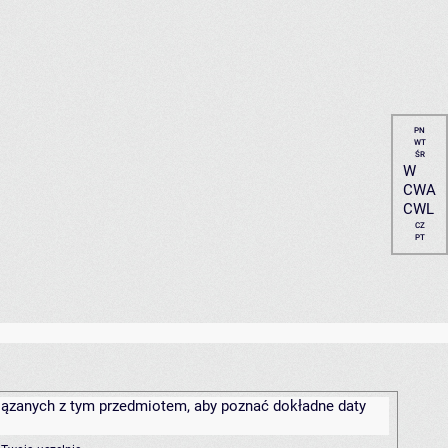
PN
WT
ŚR
W
CWA
CWL
CZ
PT
związanych z tym przedmiotem, aby poznać dokładne daty