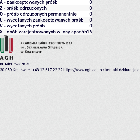
A
- zaakceptowanych próśb
0
Z
- próśb odrzuconych
0
O
- próśb odrzuconych permanentnie
0
U
- wycofanych zaakceptowanych próśb
0
V
- wycofanych próśb
0
X
- osób zarejestrowanych w inny sposób
16
al. Mickiewicza 30
30-059 Kraków
tel: +48 12 617 22 22
https://www.agh.edu.pl/
kontakt
deklaracja 