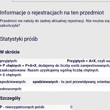
Informacje o rejestracjach na ten przedmiot
Przedmiot nie należy do żadnej aktualnej rejestracji. Nie można s
zakończyła?
Statystyki próśb
W skrócie
przyjętych:
Przyjętych = A+X
, czyli 
+ P chętnych = P+A+X
, dodajemy do liczby osób zarejestrowanych, 
zaakceptowane. Razem uzyskujemy ogólną liczbę chętnych.
+ 0 chętnych:
spodziewanych:
spodziewanych
- to jest przewidywany, orienta
odrzuconych:
Szczegóły
P
- nierozpatrzonych próśb
0