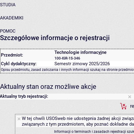
STUDIA
AKADEMIKI
POMOC
Szczegółowe informacje o rejestracji
Technologie informacyjne
Przedmiot:
100-IGR-1S-346
Cykl dydaktyczny:
Semestr zimowy 2025/2026
Opisu przedmiotu, zasad zaliczania i innych informacji szukaj na
stronie przedmio
Aktualny stan oraz możliwe akcje
Aktualny tryb rejestracji:
r
W tej chwili USOSweb nie udostępnia żadnej akcji związa
związanych z tym przedmiotem, aby poznać dokładne daty
Informacji o terminach i zasadach rejestracji sz