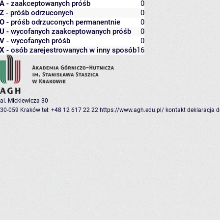
A
- zaakceptowanych próśb
0
Z
- próśb odrzuconych
0
O
- próśb odrzuconych permanentnie
0
U
- wycofanych zaakceptowanych próśb
0
V
- wycofanych próśb
0
X
- osób zarejestrowanych w inny sposób
16
al. Mickiewicza 30
30-059 Kraków
tel: +48 12 617 22 22
https://www.agh.edu.pl/
kontakt
deklaracja 