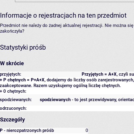
Informacje o rejestracjach na ten przedmiot
Przedmiot nie należy do żadnej aktualnej rejestracji. Nie można s
zakończyła?
Statystyki próśb
W skrócie
przyjętych:
Przyjętych = A+X
, czyli 
+ P chętnych = P+A+X
, dodajemy do liczby osób zarejestrowanych, 
zaakceptowane. Razem uzyskujemy ogólną liczbę chętnych.
+ 0 chętnych:
spodziewanych:
spodziewanych
- to jest przewidywany, orienta
odrzuconych:
Szczegóły
P
- nierozpatrzonych próśb
0