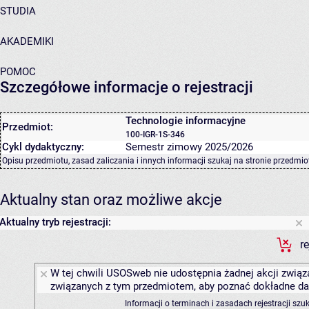
STUDIA
AKADEMIKI
POMOC
Szczegółowe informacje o rejestracji
Technologie informacyjne
Przedmiot:
100-IGR-1S-346
Cykl dydaktyczny:
Semestr zimowy 2025/2026
Opisu przedmiotu, zasad zaliczania i innych informacji szukaj na
stronie przedmio
Aktualny stan oraz możliwe akcje
Aktualny tryb rejestracji:
r
W tej chwili USOSweb nie udostępnia żadnej akcji związa
związanych z tym przedmiotem, aby poznać dokładne daty
Informacji o terminach i zasadach rejestracji sz