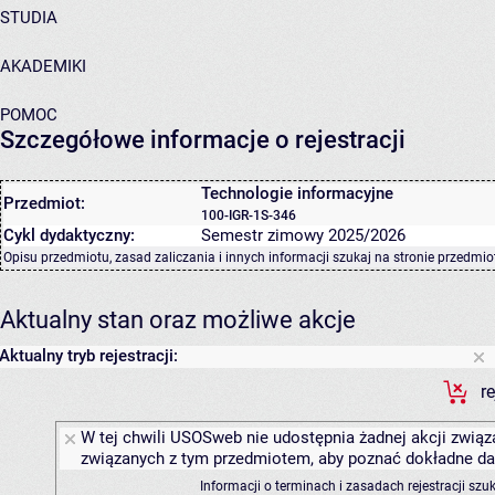
STUDIA
AKADEMIKI
POMOC
Szczegółowe informacje o rejestracji
Technologie informacyjne
Przedmiot:
100-IGR-1S-346
Cykl dydaktyczny:
Semestr zimowy 2025/2026
Opisu przedmiotu, zasad zaliczania i innych informacji szukaj na
stronie przedmio
Aktualny stan oraz możliwe akcje
Aktualny tryb rejestracji:
r
W tej chwili USOSweb nie udostępnia żadnej akcji związa
związanych z tym przedmiotem, aby poznać dokładne daty
Informacji o terminach i zasadach rejestracji sz