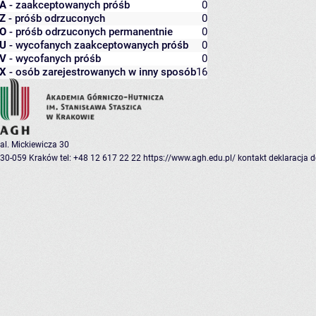
A
- zaakceptowanych próśb
0
Z
- próśb odrzuconych
0
O
- próśb odrzuconych permanentnie
0
U
- wycofanych zaakceptowanych próśb
0
V
- wycofanych próśb
0
X
- osób zarejestrowanych w inny sposób
16
al. Mickiewicza 30
30-059 Kraków
tel: +48 12 617 22 22
https://www.agh.edu.pl/
kontakt
deklaracja 