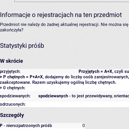
Informacje o rejestracjach na ten przedmiot
Przedmiot nie należy do żadnej aktualnej rejestracji. Nie można s
zakończyła?
Statystyki próśb
W skrócie
przyjętych:
Przyjętych = A+X
, czyli 
+ P chętnych = P+A+X
, dodajemy do liczby osób zarejestrowanych, 
zaakceptowane. Razem uzyskujemy ogólną liczbę chętnych.
+ 0 chętnych:
spodziewanych:
spodziewanych
- to jest przewidywany, orienta
odrzuconych:
Szczegóły
P
- nierozpatrzonych próśb
0