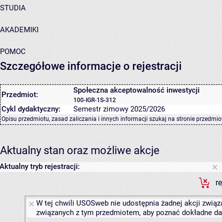
STUDIA
AKADEMIKI
POMOC
Szczegółowe informacje o rejestracji
Społeczna akceptowalność inwestycji
Przedmiot:
100-IGR-1S-312
Cykl dydaktyczny:
Semestr zimowy 2025/2026
Opisu przedmiotu, zasad zaliczania i innych informacji szukaj na
stronie przedmio
Aktualny stan oraz możliwe akcje
Aktualny tryb rejestracji:
r
W tej chwili USOSweb nie udostępnia żadnej akcji związa
związanych z tym przedmiotem, aby poznać dokładne daty