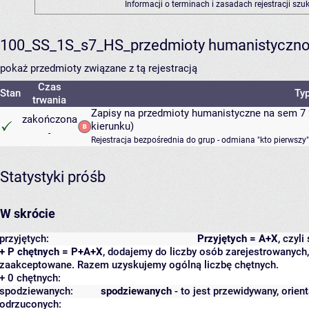
Informacji o terminach i zasadach rejestracji sz
100_SS_1S_s7_HS_przedmioty humanistyczno
pokaż przedmioty związane z tą rejestracją
Czas
Stan
Typ
trwania
Zapisy na przedmioty humanistyczne na sem 7 
zakończona
kierunku)
-
Rejestracja bezpośrednia do grup - odmiana "kto pierwszy"
Statystyki próśb
W skrócie
przyjętych:
Przyjętych = A+X
, czyl
+ P chętnych = P+A+X
, dodajemy do liczby osób zarejestrowanych, 
zaakceptowane. Razem uzyskujemy ogólną liczbę chętnych.
+ 0 chętnych:
spodziewanych:
spodziewanych
- to jest przewidywany, orien
odrzuconych: