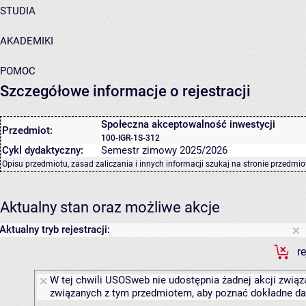
STUDIA
AKADEMIKI
POMOC
Szczegółowe informacje o rejestracji
Społeczna akceptowalność inwestycji
Przedmiot:
100-IGR-1S-312
Cykl dydaktyczny:
Semestr zimowy 2025/2026
Opisu przedmiotu, zasad zaliczania i innych informacji szukaj na
stronie przedmio
Aktualny stan oraz możliwe akcje
Aktualny tryb rejestracji:
r
W tej chwili USOSweb nie udostępnia żadnej akcji związa
związanych z tym przedmiotem, aby poznać dokładne daty