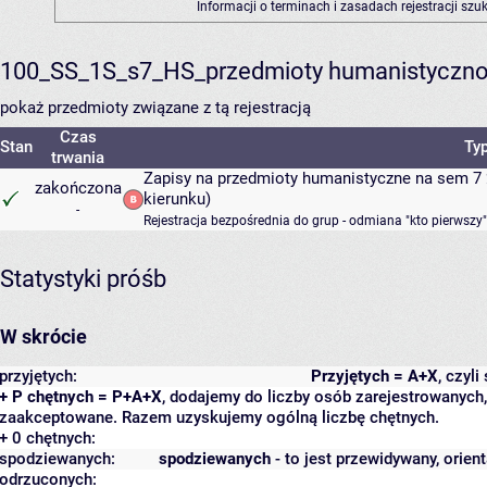
Informacji o terminach i zasadach rejestracji sz
100_SS_1S_s7_HS_przedmioty humanistyczno
pokaż przedmioty związane z tą rejestracją
Czas
Stan
Typ
trwania
Zapisy na przedmioty humanistyczne na sem 7 
zakończona
kierunku)
-
Rejestracja bezpośrednia do grup - odmiana "kto pierwszy"
Statystyki próśb
W skrócie
przyjętych:
Przyjętych = A+X
, czyl
+ P chętnych = P+A+X
, dodajemy do liczby osób zarejestrowanych, 
zaakceptowane. Razem uzyskujemy ogólną liczbę chętnych.
+ 0 chętnych:
spodziewanych:
spodziewanych
- to jest przewidywany, orien
odrzuconych: