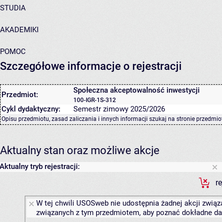
STUDIA
AKADEMIKI
POMOC
Szczegółowe informacje o rejestracji
Społeczna akceptowalność inwestycji
Przedmiot:
100-IGR-1S-312
Cykl dydaktyczny:
Semestr zimowy 2025/2026
Opisu przedmiotu, zasad zaliczania i innych informacji szukaj na
stronie przedmio
Aktualny stan oraz możliwe akcje
Aktualny tryb rejestracji:
r
W tej chwili USOSweb nie udostępnia żadnej akcji związa
związanych z tym przedmiotem, aby poznać dokładne daty