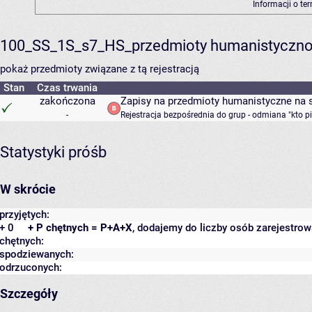
Informacji o te
100_SS_1S_s7_HS_przedmioty humanistyczno
pokaż przedmioty związane z tą rejestracją
Stan
Czas trwania
zakończona
Zapisy na przedmioty humanistyczne na s
-
Rejestracja bezpośrednia do grup - odmiana "kto p
Statystyki próśb
W skrócie
przyjętych:
+ 0
+ P chętnych = P+A+X
, dodajemy do liczby osób zarejestrow
chętnych:
spodziewanych:
odrzuconych:
Szczegóły