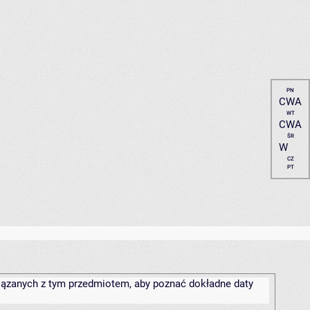
PN
CWA
WT
CWA
ŚR
W
CZ
PT
związanych z tym przedmiotem, aby poznać dokładne daty