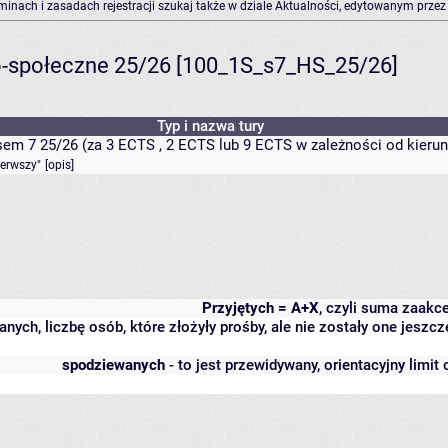
rminach i zasadach rejestracji szukaj także w dziale Aktualności, edytowanym przez
-społeczne 25/26 [100_1S_s7_HS_25/26]
Typ i nazwa tury
em 7 25/26 (za 3 ECTS , 2 ECTS lub 9 ECTS w zależności od kierun
ierwszy"
[
opis
]
Przyjętych = A+X
, czyli suma zaakc
anych, liczbę osób, które złożyły prośby, ale nie zostały one jes
spodziewanych
- to jest przewidywany, orientacyjny limit