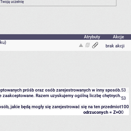
 Twoją uczelnię
Atrybuty
Akcje
ku)
brak akcji
eptowanych próśb oraz osób zarejestrowanych w inny sposób.
53
zcze zaakceptowane. Razem uzyskujemy ogólną liczbę chętnych.
53
 osób, jakie będą mogły się zarejestrować się na ten przedmiot
100
odrzuconych = Z+O
0