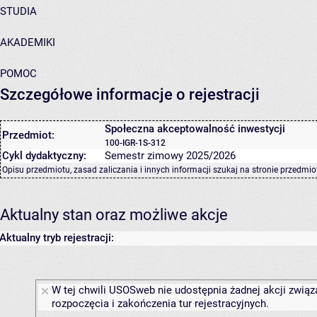
STUDIA
AKADEMIKI
POMOC
Szczegółowe informacje o rejestracji
Społeczna akceptowalność inwestycji
Przedmiot:
100-IGR-1S-312
Cykl dydaktyczny:
Semestr zimowy 2025/2026
Opisu przedmiotu, zasad zaliczania i innych informacji szukaj na
stronie przedmio
Aktualny stan oraz możliwe akcje
Aktualny tryb rejestracji:
W tej chwili USOSweb nie udostępnia żadnej akcji związ
rozpoczęcia i zakończenia tur rejestracyjnych.