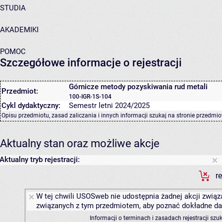
STUDIA
AKADEMIKI
POMOC
Szczegółowe informacje o rejestracji
Górnicze metody pozyskiwania rud metali
Przedmiot:
100-IGR-1S-104
Cykl dydaktyczny:
Semestr letni 2024/2025
Opisu przedmiotu, zasad zaliczania i innych informacji szukaj na
stronie przedmio
Aktualny stan oraz możliwe akcje
Aktualny tryb rejestracji:
r
W tej chwili USOSweb nie udostępnia żadnej akcji związa
związanych z tym przedmiotem, aby poznać dokładne daty
Informacji o terminach i zasadach rejestracji sz