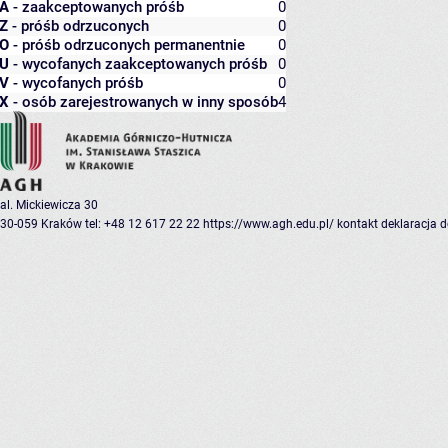
A
- zaakceptowanych próśb
0
Z
- próśb odrzuconych
0
O
- próśb odrzuconych permanentnie
0
U
- wycofanych zaakceptowanych próśb
0
V
- wycofanych próśb
0
X
- osób zarejestrowanych w inny sposób
4
al. Mickiewicza 30
30-059 Kraków
tel: +48 12 617 22 22
https://www.agh.edu.pl/
kontakt
deklaracja 