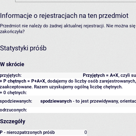
Informacje o rejestracjach na ten przedmiot
Przedmiot nie należy do żadnej aktualnej rejestracji. Nie można s
zakończyła?
Statystyki próśb
W skrócie
przyjętych:
Przyjętych = A+X
, czyli 
+ P chętnych = P+A+X
, dodajemy do liczby osób zarejestrowanych, 
zaakceptowane. Razem uzyskujemy ogólną liczbę chętnych.
+ 0 chętnych:
spodziewanych:
spodziewanych
- to jest przewidywany, orienta
odrzuconych:
Szczegóły
P
- nierozpatrzonych próśb
0