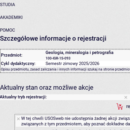
STUDIA
AKADEMIKI
POMOC
Szczegółowe informacje o rejestracji
Geologia, mineralogia i petrografia
Przedmiot:
100-IGR-1S-093
Cykl dydaktyczny:
Semestr zimowy 2025/2026
Opisu przedmiotu, zasad zaliczania i innych informacji szukaj na
stronie przedmio
Aktualny stan oraz możliwe akcje
Aktualny tryb rejestracji:
r
W tej chwili USOSweb nie udostępnia żadnej akcji związa
związanych z tym przedmiotem, aby poznać dokładne daty