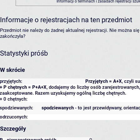
Informacji o terminach i zasadach rejestracji sz
Informacje o rejestracjach na ten przedmiot
Przedmiot nie należy do żadnej aktualnej rejestracji. Nie można s
zakończyła?
Statystyki próśb
W skrócie
przyjętych:
Przyjętych = A+X
, czyli 
+ P chętnych = P+A+X
, dodajemy do liczby osób zarejestrowanych, 
zaakceptowane. Razem uzyskujemy ogólną liczbę chętnych.
+ 0 chętnych:
spodziewanych:
spodziewanych
- to jest przewidywany, orienta
odrzuconych:
Szczegóły