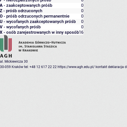
P
- nierozpatrzonych próśb
0
A
- zaakceptowanych próśb
0
Z
- próśb odrzuconych
0
O
- próśb odrzuconych permanentnie
0
U
- wycofanych zaakceptowanych próśb
0
V
- wycofanych próśb
0
X
- osób zarejestrowanych w inny sposób
16
al. Mickiewicza 30
30-059 Kraków
tel: +48 12 617 22 22
https://www.agh.edu.pl/
kontakt
deklaracja 