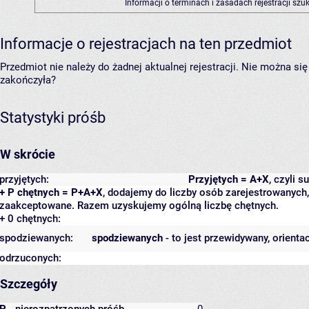
Informacji o terminach i zasadach rejestracji sz
Informacje o rejestracjach na ten przedmiot
Przedmiot nie należy do żadnej aktualnej rejestracji. Nie można s
zakończyła?
Statystyki próśb
W skrócie
przyjętych:
Przyjętych = A+X
, czyli 
+ P chętnych = P+A+X
, dodajemy do liczby osób zarejestrowanych, 
zaakceptowane. Razem uzyskujemy ogólną liczbę chętnych.
+ 0 chętnych:
spodziewanych:
spodziewanych
- to jest przewidywany, orienta
odrzuconych:
Szczegóły