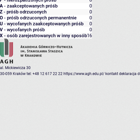
P
- nierozpatrzonych próśb
0
A
- zaakceptowanych próśb
0
Z
- próśb odrzuconych
0
O
- próśb odrzuconych permanentnie
0
U
- wycofanych zaakceptowanych próśb
0
V
- wycofanych próśb
0
X
- osób zarejestrowanych w inny sposób
16
al. Mickiewicza 30
30-059 Kraków
tel: +48 12 617 22 22
https://www.agh.edu.pl/
kontakt
deklaracja 