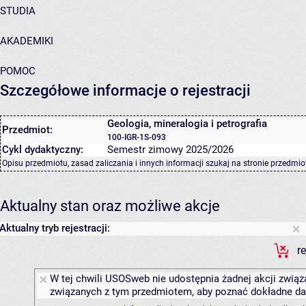
STUDIA
AKADEMIKI
POMOC
Szczegółowe informacje o rejestracji
Geologia, mineralogia i petrografia
Przedmiot:
100-IGR-1S-093
Cykl dydaktyczny:
Semestr zimowy 2025/2026
Opisu przedmiotu, zasad zaliczania i innych informacji szukaj na
stronie przedmio
Aktualny stan oraz możliwe akcje
Aktualny tryb rejestracji:
r
W tej chwili USOSweb nie udostępnia żadnej akcji związa
związanych z tym przedmiotem, aby poznać dokładne daty