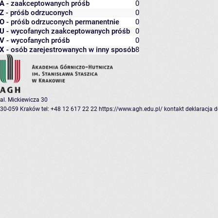
A
- zaakceptowanych próśb
0
Z
- próśb odrzuconych
0
O
- próśb odrzuconych permanentnie
0
U
- wycofanych zaakceptowanych próśb
0
V
- wycofanych próśb
0
X
- osób zarejestrowanych w inny sposób
8
al. Mickiewicza 30
30-059 Kraków
tel: +48 12 617 22 22
https://www.agh.edu.pl/
kontakt
deklaracja 