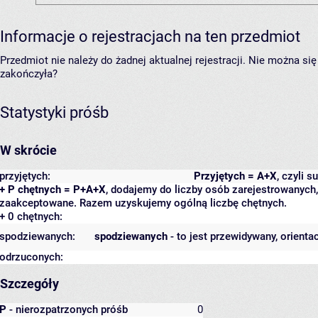
Informacje o rejestracjach na ten przedmiot
Przedmiot nie należy do żadnej aktualnej rejestracji. Nie można s
zakończyła?
Statystyki próśb
W skrócie
przyjętych:
Przyjętych = A+X
, czyli 
+ P chętnych = P+A+X
, dodajemy do liczby osób zarejestrowanych, 
zaakceptowane. Razem uzyskujemy ogólną liczbę chętnych.
+ 0 chętnych:
spodziewanych:
spodziewanych
- to jest przewidywany, orienta
odrzuconych:
Szczegóły
P
- nierozpatrzonych próśb
0