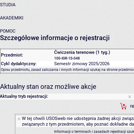
STUDIA
AKADEMIKI
POMOC
Szczegółowe informacje o rejestracji
Ćwiczenia terenowe (1 tyg.)
Przedmiot:
100-IGR-1S-048
Cykl dydaktyczny:
Semestr zimowy 2025/2026
Opisu przedmiotu, zasad zaliczania i innych informacji szukaj na
stronie przedmio
Aktualny stan oraz możliwe akcje
Aktualny tryb rejestracji:
r
W tej chwili USOSweb nie udostępnia żadnej akcji związa
związanych z tym przedmiotem, aby poznać dokładne daty
Informacji o terminach i zasadach rejestracji sz