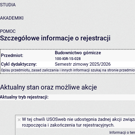
STUDIA
AKADEMIKI
POMOC
Szczegółowe informacje o rejestracji
Budownictwo górnicze
Przedmiot:
100-IGR-1S-028
Cykl dydaktyczny:
Semestr zimowy 2025/2026
Opisu przedmiotu, zasad zaliczania i innych informacji szukaj na
stronie przedmio
Aktualny stan oraz możliwe akcje
Aktualny tryb rejestracji:
W tej chwili USOSweb nie udostępnia żadnej akcji związ
rozpoczęcia i zakończenia tur rejestracyjnych.
Informacji o te