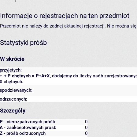
Informacje o rejestracjach na ten przedmiot
Przedmiot nie należy do żadnej aktualnej rejestracji. Nie można s
Statystyki próśb
W skrócie
przyjętych:
+
+ P chętnych = P+A+X
, dodajemy do liczby osób zarejestrowanyc
0 chętnych:
spodziewanych:
odrzuconych:
Szczegóły
P
- nierozpatrzonych próśb
0
A
- zaakceptowanych próśb
0
Z
- próśb odrzuconych
0