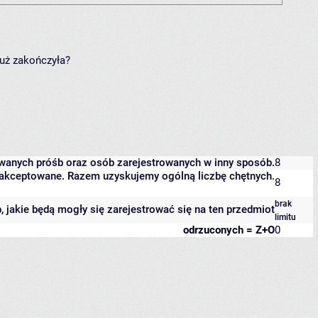
już zakończyła?
owanych próśb oraz osób zarejestrowanych w inny sposób.
8
 zaakceptowane. Razem uzyskujemy ogólną liczbę chętnych.
8
brak
b, jakie będą mogły się zarejestrować się na ten przedmiot
limitu
odrzuconych = Z+O
0