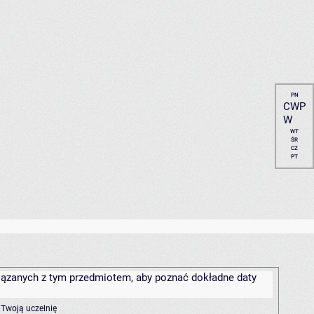
PN
CWP
W
WT
ŚR
CZ
PT
związanych z tym przedmiotem, aby poznać dokładne daty
 Twoją uczelnię