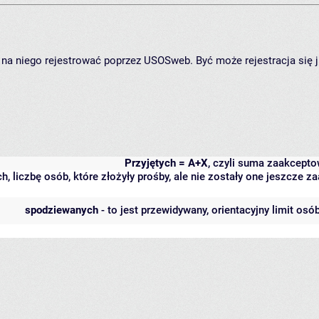
ię na niego rejestrować poprzez USOSweb. Być może rejestracja się 
Przyjętych = A+X
, czyli suma zaakcept
h, liczbę osób, które złożyły prośby, ale nie zostały one jeszcze
spodziewanych
- to jest przewidywany, orientacyjny limit osó