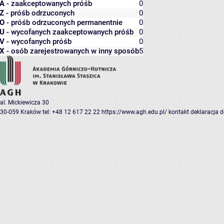
A
- zaakceptowanych próśb
0
Z
- próśb odrzuconych
0
O
- próśb odrzuconych permanentnie
0
U
- wycofanych zaakceptowanych próśb
0
V
- wycofanych próśb
0
X
- osób zarejestrowanych w inny sposób
5
al. Mickiewicza 30
30-059 Kraków
tel: +48 12 617 22 22
https://www.agh.edu.pl/
kontakt
deklaracja 