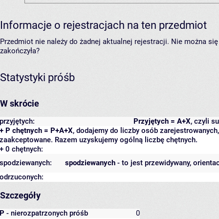
Informacje o rejestracjach na ten przedmiot
Przedmiot nie należy do żadnej aktualnej rejestracji. Nie można s
zakończyła?
Statystyki próśb
W skrócie
przyjętych:
Przyjętych = A+X
, czyli 
+ P chętnych = P+A+X
, dodajemy do liczby osób zarejestrowanych, 
zaakceptowane. Razem uzyskujemy ogólną liczbę chętnych.
+ 0 chętnych:
spodziewanych:
spodziewanych
- to jest przewidywany, orienta
odrzuconych:
Szczegóły
P
- nierozpatrzonych próśb
0