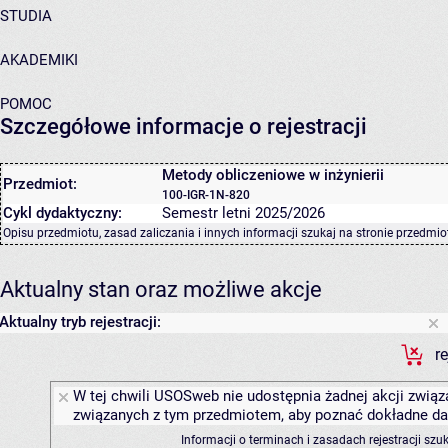
STUDIA
AKADEMIKI
POMOC
Szczegółowe informacje o rejestracji
Metody obliczeniowe w inżynierii
Przedmiot:
100-IGR-1N-820
Cykl dydaktyczny:
Semestr letni 2025/2026
Opisu przedmiotu, zasad zaliczania i innych informacji szukaj na
stronie przedmio
Aktualny stan oraz możliwe akcje
Aktualny tryb rejestracji:
r
W tej chwili USOSweb nie udostępnia żadnej akcji związa
związanych z tym przedmiotem, aby poznać dokładne daty
Informacji o terminach i zasadach rejestracji sz