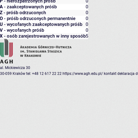
P
- nierozpatrzonych próśb
0
A
- zaakceptowanych próśb
0
Z
- próśb odrzuconych
0
O
- próśb odrzuconych permanentnie
0
U
- wycofanych zaakceptowanych próśb
0
V
- wycofanych próśb
0
X
- osób zarejestrowanych w inny sposób
5
al. Mickiewicza 30
30-059 Kraków
tel: +48 12 617 22 22
https://www.agh.edu.pl/
kontakt
deklaracja 