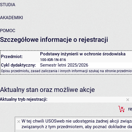
STUDIA
AKADEMIKI
POMOC
Szczegółowe informacje o rejestracji
Podstawy inżynierii w ochronie środowiska
Przedmiot:
100-IGR-1N-816
Cykl dydaktyczny:
Semestr letni 2025/2026
Opisu przedmiotu, zasad zaliczania i innych informacji szukaj na
stronie przedmio
Aktualny stan oraz możliwe akcje
Aktualny tryb rejestracji:
r
W tej chwili USOSweb nie udostępnia żadnej akcji związa
związanych z tym przedmiotem, aby poznać dokładne daty