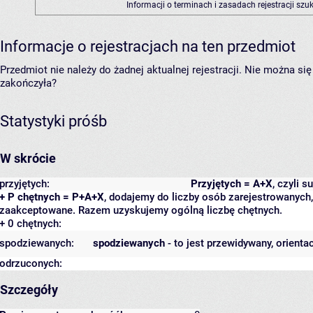
Informacji o terminach i zasadach rejestracji sz
Informacje o rejestracjach na ten przedmiot
Przedmiot nie należy do żadnej aktualnej rejestracji. Nie można s
zakończyła?
Statystyki próśb
W skrócie
przyjętych:
Przyjętych = A+X
, czyli 
+ P chętnych = P+A+X
, dodajemy do liczby osób zarejestrowanych, 
zaakceptowane. Razem uzyskujemy ogólną liczbę chętnych.
+ 0 chętnych:
spodziewanych:
spodziewanych
- to jest przewidywany, orienta
odrzuconych:
Szczegóły