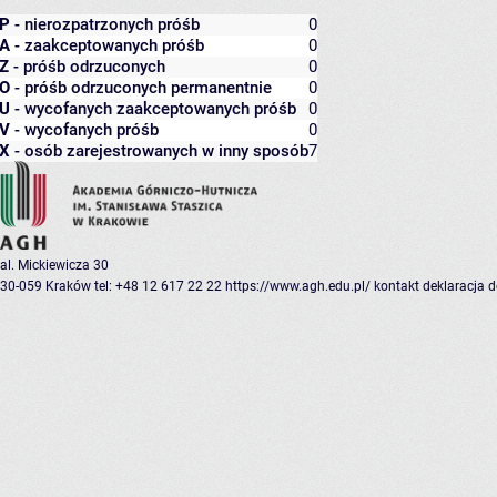
P
- nierozpatrzonych próśb
0
A
- zaakceptowanych próśb
0
Z
- próśb odrzuconych
0
O
- próśb odrzuconych permanentnie
0
U
- wycofanych zaakceptowanych próśb
0
V
- wycofanych próśb
0
X
- osób zarejestrowanych w inny sposób
7
al. Mickiewicza 30
30-059 Kraków
tel: +48 12 617 22 22
https://www.agh.edu.pl/
kontakt
deklaracja 