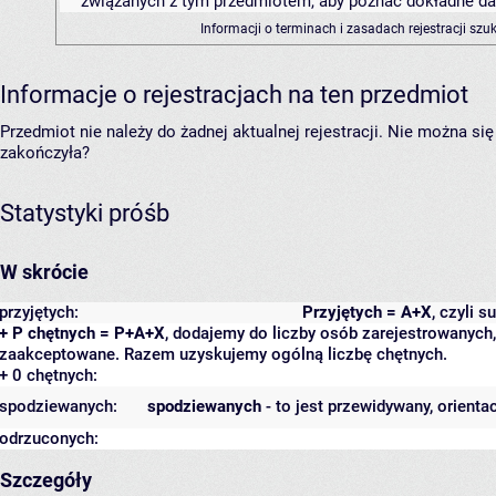
związanych z tym przedmiotem, aby poznać dokładne daty
Informacji o terminach i zasadach rejestracji sz
Informacje o rejestracjach na ten przedmiot
Przedmiot nie należy do żadnej aktualnej rejestracji. Nie można s
zakończyła?
Statystyki próśb
W skrócie
przyjętych:
Przyjętych = A+X
, czyli 
+ P chętnych = P+A+X
, dodajemy do liczby osób zarejestrowanych, 
zaakceptowane. Razem uzyskujemy ogólną liczbę chętnych.
+ 0 chętnych:
spodziewanych:
spodziewanych
- to jest przewidywany, orienta
odrzuconych:
Szczegóły