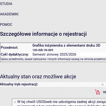
STUDIA
AKADEMIKI
POMOC
Szczegółowe informacje o rejestracji
Grafika inżynierska z elementami druku 3D
Przedmiot:
100-IGR-1N-809
Cykl dydaktyczny:
Semestr zimowy 2025/2026
Opisu przedmiotu, zasad zaliczania i innych informacji szukaj na
stronie przedmio
Aktualny stan oraz możliwe akcje
Aktualny tryb rejestracji:
r
W tej chwili USOSweb nie udostępnia żadnej akcji związa