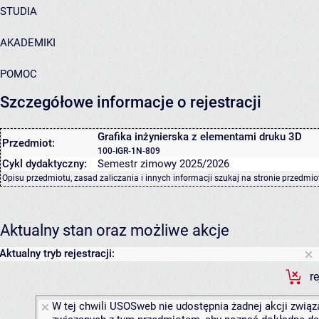
STUDIA
AKADEMIKI
POMOC
Szczegółowe informacje o rejestracji
Grafika inżynierska z elementami druku 3D
Przedmiot:
100-IGR-1N-809
Cykl dydaktyczny:
Semestr zimowy 2025/2026
Opisu przedmiotu, zasad zaliczania i innych informacji szukaj na
stronie przedmio
Aktualny stan oraz możliwe akcje
Aktualny tryb rejestracji:
r
W tej chwili USOSweb nie udostępnia żadnej akcji związa