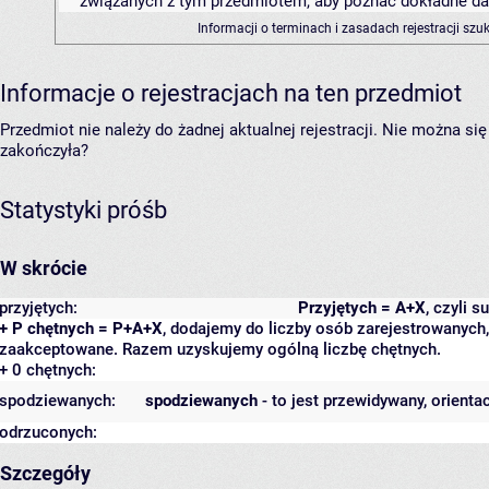
związanych z tym przedmiotem, aby poznać dokładne daty
Informacji o terminach i zasadach rejestracji sz
Informacje o rejestracjach na ten przedmiot
Przedmiot nie należy do żadnej aktualnej rejestracji. Nie można s
zakończyła?
Statystyki próśb
W skrócie
przyjętych:
Przyjętych = A+X
, czyli 
+ P chętnych = P+A+X
, dodajemy do liczby osób zarejestrowanych, 
zaakceptowane. Razem uzyskujemy ogólną liczbę chętnych.
+ 0 chętnych:
spodziewanych:
spodziewanych
- to jest przewidywany, orienta
odrzuconych:
Szczegóły