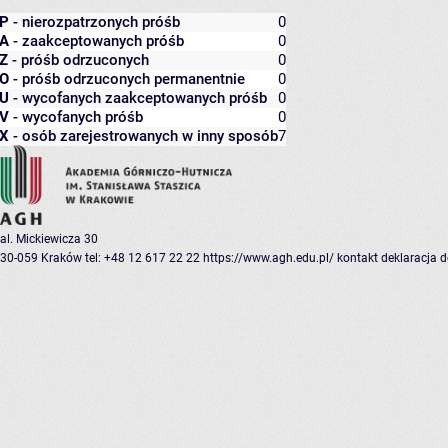
P
- nierozpatrzonych próśb
0
A
- zaakceptowanych próśb
0
Z
- próśb odrzuconych
0
O
- próśb odrzuconych permanentnie
0
U
- wycofanych zaakceptowanych próśb
0
V
- wycofanych próśb
0
X
- osób zarejestrowanych w inny sposób
7
al. Mickiewicza 30
30-059 Kraków
tel: +48 12 617 22 22
https://www.agh.edu.pl/
kontakt
deklaracja 