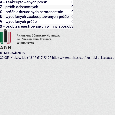
A
- zaakceptowanych próśb
0
Z
- próśb odrzuconych
0
O
- próśb odrzuconych permanentnie
0
U
- wycofanych zaakceptowanych próśb
0
V
- wycofanych próśb
0
X
- osób zarejestrowanych w inny sposób
3
al. Mickiewicza 30
30-059 Kraków
tel: +48 12 617 22 22
https://www.agh.edu.pl/
kontakt
deklaracja 