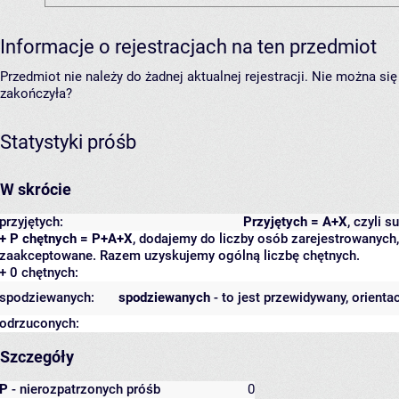
Informacje o rejestracjach na ten przedmiot
Przedmiot nie należy do żadnej aktualnej rejestracji. Nie można s
zakończyła?
Statystyki próśb
W skrócie
przyjętych:
Przyjętych = A+X
, czyli 
+ P chętnych = P+A+X
, dodajemy do liczby osób zarejestrowanych, 
zaakceptowane. Razem uzyskujemy ogólną liczbę chętnych.
+ 0 chętnych:
spodziewanych:
spodziewanych
- to jest przewidywany, orienta
odrzuconych:
Szczegóły
P
- nierozpatrzonych próśb
0