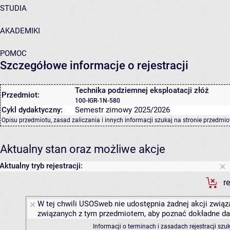
STUDIA
AKADEMIKI
POMOC
Szczegółowe informacje o rejestracji
Technika podziemnej eksploatacji złóż
Przedmiot:
100-IGR-1N-580
Cykl dydaktyczny:
Semestr zimowy 2025/2026
Opisu przedmiotu, zasad zaliczania i innych informacji szukaj na
stronie przedmio
Aktualny stan oraz możliwe akcje
Aktualny tryb rejestracji:
r
W tej chwili USOSweb nie udostępnia żadnej akcji związa
związanych z tym przedmiotem, aby poznać dokładne daty
Informacji o terminach i zasadach rejestracji sz