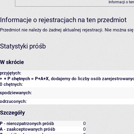
Informacji o te
Informacje o rejestracjach na ten przedmiot
Przedmiot nie należy do żadnej aktualnej rejestracji. Nie można s
Statystyki próśb
W skrócie
przyjętych:
+
+ P chętnych = P+A+X
, dodajemy do liczby osób zarejestrowanyc
0 chętnych:
spodziewanych:
odrzuconych:
Szczegóły
P
- nierozpatrzonych próśb
0
A
- zaakceptowanych próśb
0