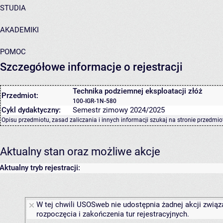
STUDIA
AKADEMIKI
POMOC
Szczegółowe informacje o rejestracji
Technika podziemnej eksploatacji złóż
Przedmiot:
100-IGR-1N-580
Cykl dydaktyczny:
Semestr zimowy 2024/2025
Opisu przedmiotu, zasad zaliczania i innych informacji szukaj na
stronie przedmio
Aktualny stan oraz możliwe akcje
Aktualny tryb rejestracji:
W tej chwili USOSweb nie udostępnia żadnej akcji związ
rozpoczęcia i zakończenia tur rejestracyjnych.