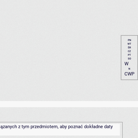
PN
WT
ŚR
CZ
PT
SO
W
N
CWP
związanych z tym przedmiotem, aby poznać dokładne daty