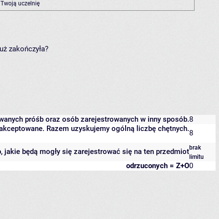
 Twoją uczelnię
już zakończyła?
owanych próśb oraz osób zarejestrowanych w inny sposób.
8
 zaakceptowane. Razem uzyskujemy ogólną liczbę chętnych.
8
brak
b, jakie będą mogły się zarejestrować się na ten przedmiot
limitu
odrzuconych = Z+O
0