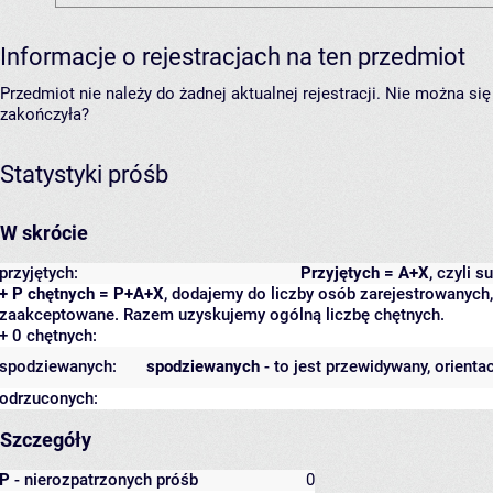
Informacje o rejestracjach na ten przedmiot
Przedmiot nie należy do żadnej aktualnej rejestracji. Nie można s
zakończyła?
Statystyki próśb
W skrócie
przyjętych:
Przyjętych = A+X
, czyli 
+ P chętnych = P+A+X
, dodajemy do liczby osób zarejestrowanych, 
zaakceptowane. Razem uzyskujemy ogólną liczbę chętnych.
+ 0 chętnych:
spodziewanych:
spodziewanych
- to jest przewidywany, orienta
odrzuconych:
Szczegóły
P
- nierozpatrzonych próśb
0