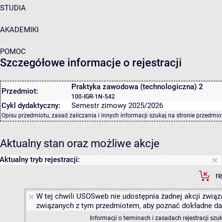
STUDIA
AKADEMIKI
POMOC
Szczegółowe informacje o rejestracji
Praktyka zawodowa (technologiczna) 2
Przedmiot:
100-IGR-1N-542
Cykl dydaktyczny:
Semestr zimowy 2025/2026
Opisu przedmiotu, zasad zaliczania i innych informacji szukaj na
stronie przedmio
Aktualny stan oraz możliwe akcje
Aktualny tryb rejestracji:
r
W tej chwili USOSweb nie udostępnia żadnej akcji związa
związanych z tym przedmiotem, aby poznać dokładne daty
Informacji o terminach i zasadach rejestracji sz