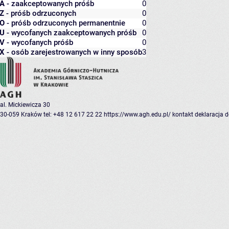
A
- zaakceptowanych próśb
0
Z
- próśb odrzuconych
0
O
- próśb odrzuconych permanentnie
0
U
- wycofanych zaakceptowanych próśb
0
V
- wycofanych próśb
0
X
- osób zarejestrowanych w inny sposób
3
al. Mickiewicza 30
30-059 Kraków
tel: +48 12 617 22 22
https://www.agh.edu.pl/
kontakt
deklaracja 